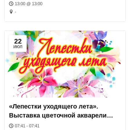
совместно с БФ «Ковчег плюс»
13:00 @ 13:00
(0+)
-
22
ИЮЛ
«Лепестки уходящего лета».
Выставка цветочной акварели
Кочетовой Натальи (0+)
07:41 - 07:41