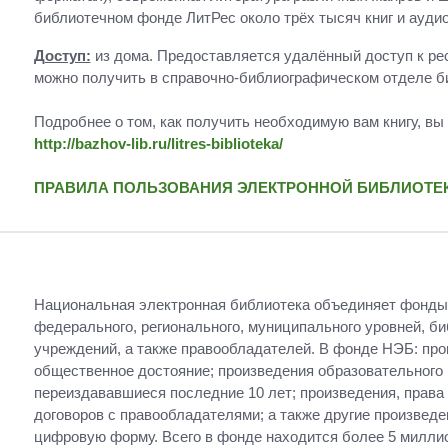
библиотечном фонде ЛитРес около трёх тысяч книг и аудио
Доступ:
из дома. Предоставляется удалённый доступ к рес
можно получить в справочно-библиографическом отделе б
Подробнее о том, как получить необходимую вам книгу, вы
http://bazhov-lib.ru/litres-biblioteka/
ПРАВИЛА ПОЛЬЗОВАНИЯ ЭЛЕКТРОННОЙ БИБЛИОТЕК
Национальная электронная библиотека объединяет фонды
федерального, регионального, муниципального уровней, б
учреждений, а также правообладателей. В фонде НЭБ: пр
общественное достояние; произведения образовательного и
переиздававшиеся последние 10 лет; произведения, права
договоров с правообладателями; а также другие произвед
цифровую форму. Всего в фонде находится более 5 миллио