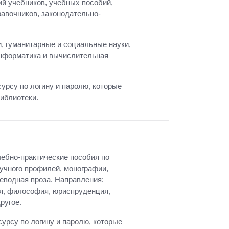
й учебников, учебных пособий,
равочников, законодательно-
, гуманитарные и социальные науки,
 информатика и вычислительная
сурсу по логину и паролю, которые
иблиотеки.
чебно-практические пособия по
аучного профилей, монографии,
еводная проза. Направления:
ия, философия, юриспруденция,
ругое.
урсу по логину и паролю, которые