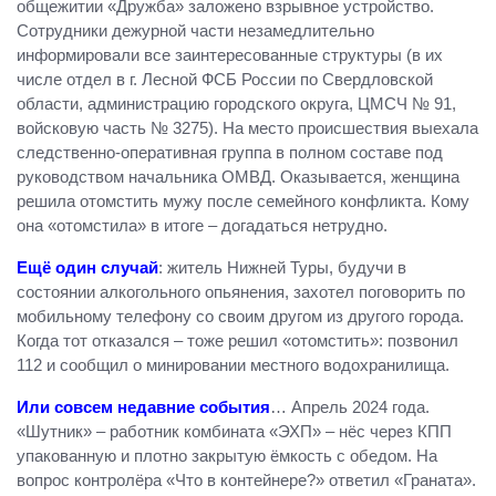
общежитии «Дружба» заложено взрывное устройство.
Сотрудники дежурной части незамедлительно
информировали все заинтересованные структуры (в их
числе отдел в г. Лесной ФСБ России по Свердловской
области, администрацию городского округа, ЦМСЧ № 91,
войсковую часть № 3275). На место происшествия выехала
следственно-оперативная группа в полном составе под
руководством начальника ОМВД. Оказывается, женщина
решила отомстить мужу после семейного конфликта. Кому
она «отомстила» в итоге – догадаться нетрудно.
Ещё один случай
: житель Нижней Туры, будучи в
состоянии алкогольного опьянения, захотел поговорить по
мобильному телефону со своим другом из другого города.
Когда тот отказался – тоже решил «отомстить»: позвонил
112 и сообщил о минировании местного водохранилища.
Или совсем недавние события
… Апрель 2024 года.
«Шутник» – работник комбината «ЭХП» – нёс через КПП
упакованную и плотно закрытую ёмкость с обедом. На
вопрос контролёра «Что в контейнере?» ответил «Граната».