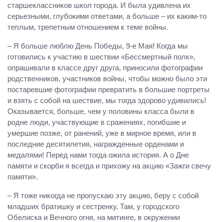
старшеклассников школ города. И была удивлена их
серьезными, глубокими ответами, а больше – их каким-то
теплым, трепетным отношением к теме войны.
– Я больше люблю День Победы, 9-е Мая! Когда мы
готовились к участию в шествии «Бессмертный полк»,
опрашивали в классе друг друга, приносили фотографии
родственников, участников войны, чтобы можно было эти
постаревшие фотографии превратить в большие портреты
и взять с собой на шествие, мы тогда здорово удивились!
Оказывается, больше, чем у половины класса были в
родне люди, участвующие в сражениях, погибшие и
умершие позже, от ранений, уже в мирное время, или в
последние десятилетия, награжденные орденами и
медалями! Перед нами тогда ожила история. А о Дне
памяти и скорби я всегда и прихожу на акцию «Зажги свечу
памяти».
– Я тоже никогда не пропускаю эту акцию, беру с собой
младших братишку и сестренку. Там, у городского
Обелиска и Вечного огня, на митинге, в окружении