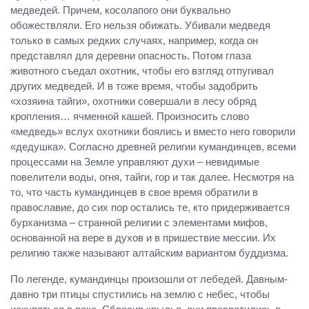
медведей. Причем, косолапого они буквально
обожествляли. Его нельзя обижать. Убивали медведя
только в самых редких случаях, например, когда он
представлял для деревни опасность. Потом глаза
животного съедал охотник, чтобы его взгляд отпугивал
других медведей. И в тоже время, чтобы задобрить
«хозяина тайги», охотники совершали в лесу обряд
кропления… ячменной кашей. Произносить слово
«медведь» вслух охотники боялись и вместо него говорили
«дедушка». Согласно древней религии кумандинцев, всеми
процессами на Земле управляют духи – невидимые
повелители воды, огня, тайги, гор и так далее. Несмотря на
то, что часть кумандинцев в свое время обратили в
православие, до сих пор остались те, кто придерживается
бурханизма – странной религии с элементами мифов,
основанной на вере в духов и в пришествие мессии. Их
религию также называют алтайским вариантом буддизма.
По легенде, кумандинцы произошли от лебедей. Давным-
давно три птицы спустились на землю с небес, чтобы