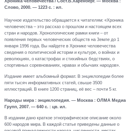
Хроника человечества / Сост.Б.Харенберг. — Москва :
Слово, 2000. — 1223 с. : ил.
Научное издательство обращается к читателям: «Хроника
человечества – это рассказ о прошлом и настоящем всех
стран и народов. Хронологические рамки книги – от
появления первых человеческих обществ на Земле до 1
января 1996 года. Вы найдете в Хронике человечества
сведения о политической истории и культуре, о войнах и
революциях, о катастрофах и стихийных бедствиях, о
спортивных соревнованиях, нравах и обычаях народов».
Издание имеет альбомный формат. В энциклопедии более
пяти тысяч информативных статей, свыше 3500
иллюстраций. В книге 1200 страниц, её вес – почти 5 кг.
Народы мира : энциклопедия. — Москва : ОЛМА Медиа
Групп, 2007. — 640 с. : цв. ил.
В издании дано краткое этнографическое описание около
600 народов мира. В каждой статье приведены данные о
расовой принадлежности народа, численности, местах