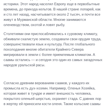
историки. Этот народ населял Европу еще в первобытные
времена, до прихода кельтов. В нашей стране лопарей, как
и сто лет назад, насчитывается около 2 тысяч, и почти все
живут в Мурманской области. Многие занимаются
оленеводством, охотой и ловят рыбу.
Столетиями они приспосабливались к суровому климату,
обживали скалистую землю, создавали свои орудия труда,
совершенствовали язык и культуру. После глобального
похолодания многие обитатели Крайнего Севера
мигрировали в земли с более приемлемым климатом. А
саамы остались — и сегодня это один из самых загадочных
народов уральской расы.
Согласно древним верованиям саамов, у каждого их
промысла есть дух-хозяин. Например, Оленья Хозяйка,
которая живет в тундре и имеет внешность человека,
покрытого оленьей шерстью, охраняет стада. С давних пор
в жертву ей приносили кости оленя. Также кольские саамы