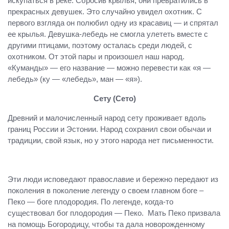
искупаться в реке. Сбросив крылья, они превратились в
прекрасных девушек. Это случайно увидел охотник. С
первого взгляда он полюбил одну из красавиц — и спрятал
ее крылья. Девушка-лебедь не смогла улететь вместе с
другими птицами, поэтому осталась среди людей, с
охотником. От этой пары и произошел наш народ.
«Куманды» — его название — можно перевести как «я —
лебедь» (ку — «лебедь», ман — «я»).
Сету (Сето)
Древний и малочисленный народ сету проживает вдоль
границ России и Эстонии. Народ сохранил свои обычаи и
традиции, свой язык, но у этого народа нет письменности.
Эти люди исповедают православие и бережно передают из
поколения в поколение легенду о своем главном боге –
Пеко — боге плодородия. По легенде, когда-то
существовал бог плодородия — Пеко. Мать Пеко призвала
на помощь Богородицу, чтобы та дала новорожденному