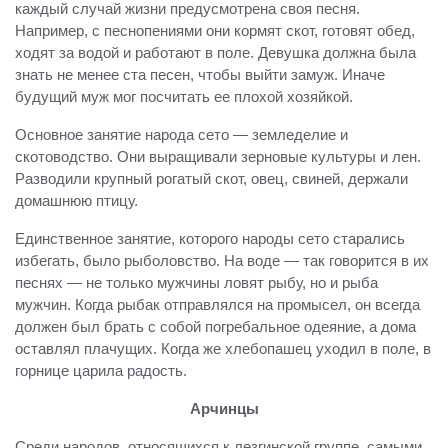
каждый случай жизни предусмотрена своя песня.
Например, с песнопениями они кормят скот, готовят обед,
ходят за водой и работают в поле. Девушка должна была
знать не менее ста песен, чтобы выйти замуж. Иначе
будущий муж мог посчитать ее плохой хозяйкой.
Основное занятие народа сето — земледелие и
скотоводство. Они выращивали зерновые культуры и лен.
Разводили крупный рогатый скот, овец, свиней, держали
домашнюю птицу.
Единственное занятие, которого народы сето старались
избегать, было рыболовство. На воде — так говорится в их
песнях — не только мужчины ловят рыбу, но и рыба
мужчин. Когда рыбак отправлялся на промысел, он всегда
должен был брать с собой погребальное одеяние, а дома
оставлял плачущих. Когда же хлебопашец уходил в поле, в
горнице царила радость.
Арчинцы
Среди народов, относящихся к лезгинской группе, самыми