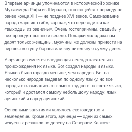
Впервые арчинцы упоминаются в исторической хронике
Мухаммеда Рафи из Ширвана, относящейся к периоду не
ранее конца XIII — не позднее XVI веков. Самоназвание
народа «аршишттиб», «арша», что переводится как
«выходцы из равнины». Очень гостеприимны, свадьбы у
них проводят пышно и весело. Подарки молодоженам
дарят только женщины, мужчины же должны принести на
пиршество тушу барана или внушительную сумму денег.
У арчинцев имеется следующая легенда касательно
происхождения их языка. Бог создал народы и языки.
Языков было гораздо меньше, чем народов. Бог на
несколько народов выдавал по одному языку, но все
народы отказывались от самого трудного на свете языка,
который и достался самому небольшому народу: язык
арчинский и народ арчинский.
Основными занятиями являлось скотоводство и
земледелие. Кроме этого, арчинцы — одни из самых
искусных резчиков по дереву на Северном Кавказе.