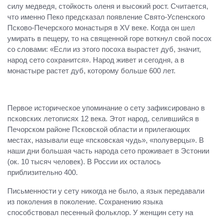
силу медведя, стойкость оленя и высокий рост. Считается,
что именно Пеко предсказал появление Свято-Успенского
Псково-Печерского монастыря в XV веке. Когда он шел
умирать в пещеру, то на священной горе воткнул свой посох
со словами: «Если из этого посоха вырастет дуб, значит,
народ сето сохранится». Народ живет и сегодня, а в
монастыре растет дуб, которому больше 600 лет.
Первое историческое упоминание о сету зафиксировано в
псковских летописях 12 века. Этот народ, селившийся в
Печорском районе Псковской области и прилегающих
местах, называли еще «псковская чудь», «полуверцы». В
наши дни большая часть народа сето проживает в Эстонии
(ок. 10 тысяч человек). В России их осталось
приблизительно 400.
Письменности у сету никогда не было, а язык передавали
из поколения в поколение. Сохранению языка
способствовал песенный фольклор. У женщин сету на