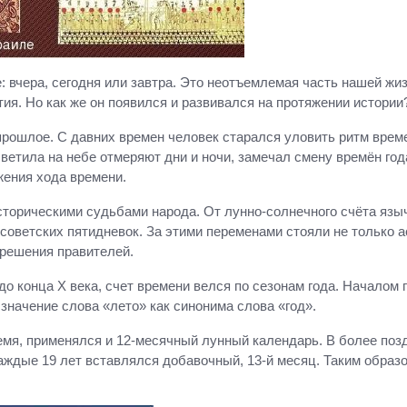
е: вчера, сегодня или завтра. Это неотъемлемая часть нашей ж
ия. Но как же он появился и развивался на протяжении истории
прошлое. С давних времен человек старался уловить ритм време
 светила на небе отмеряют дни и ночи, замечал смену времён го
жения хода времени.
торическими судьбами народа. От лунно-солнечного счёта язы
 советских пятидневок. За этими переменами стояли не только 
 решения правителей.
 до конца X века, счет времени велся по сезонам года. Началом
значение слова «лето» как синонима слова «год».
ремя, применялся и 12-месячный лунный календарь. В более поз
аждые 19 лет вставлялся добавочный, 13-й месяц. Таким образо