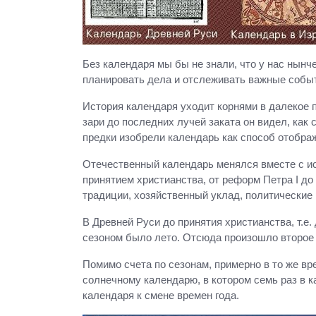
Без календаря мы бы не знали, что у нас нынч
планировать дела и отслеживать важные событ
История календаря уходит корнями в далекое 
зари до последних лучей заката он видел, как
предки изобрели календарь как способ отобра
Отечественный календарь менялся вместе с ис
принятием христианства, от реформ Петра I до
традиции, хозяйственный уклад, политические
В Древней Руси до принятия христианства, т.е.
сезоном было лето. Отсюда произошло второе 
Помимо счета по сезонам, примерно в то же в
солнечному календарю, в котором семь раз в к
календаря к смене времен года.