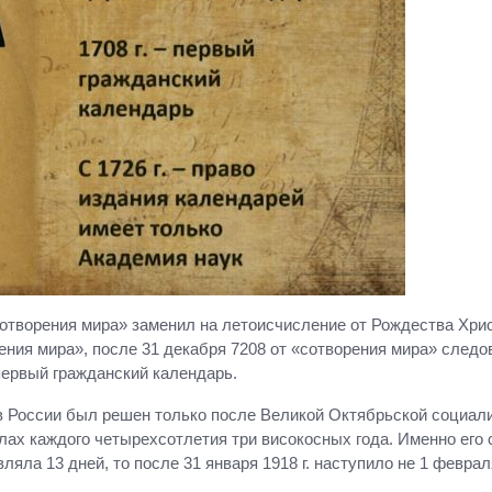
творения мира» заменил на летоисчисление от Рождества Христо
рения мира», после 31 декабря 7208 от «сотворения мира» следо
первый гражданский календарь.
в России был решен только после Великой Октябрьской социали
лах каждого четырехсотлетия три високосных года. Именно его 
яла 13 дней, то после 31 января 1918 г. наступило не 1 феврал