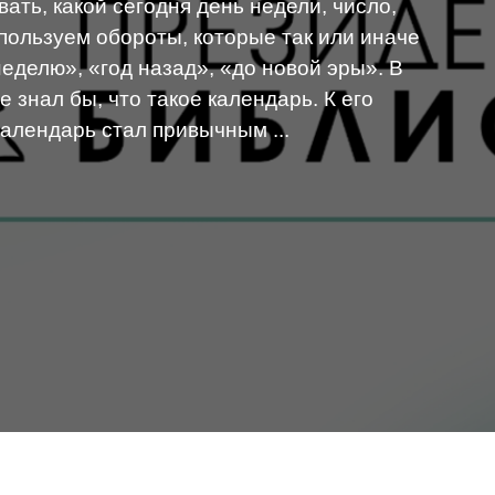
ать, какой сегодня день недели, число,
спользуем обороты, которые так или иначе
еделю», «год назад», «до новой эры». В
 знал бы, что такое календарь. К его
алендарь стал привычным ...