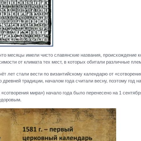
что месяцы имели чисто славянские названия, происхождение к
симости от климата тех мест, в которых обитали различные пле
чёт лет стали вести по византийскому календарю от «сотворени
о древней традиции, началом года считали весну, поэтому год н
у от «сотворения мира») начало года было перенесено на 1 сент
Фёдоровым.