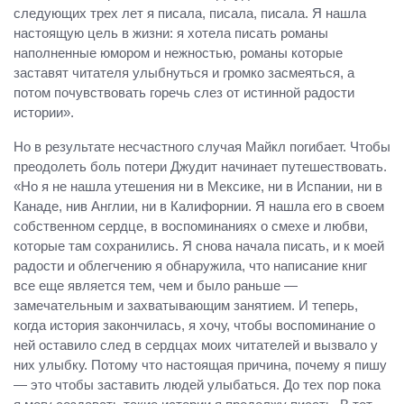
следующих трех лет я писала, писала, писала. Я нашла
настоящую цель в жизни: я хотела писать романы
наполненные юмором и нежностью, романы которые
заставят читателя улыбнуться и громко засмеяться, а
потом почувствовать горечь слез от истинной радости
истории».
Но в результате несчастного случая Майкл погибает. Чтобы
преодолеть боль потери Джудит начинает путешествовать.
«Но я не нашла утешения ни в Мексике, ни в Испании, ни в
Канаде, нив Англии, ни в Калифорнии. Я нашла его в своем
собственном сердце, в воспоминаниях о смехе и любви,
которые там сохранились. Я снова начала писать, и к моей
радости и облегчению я обнаружила, что написание книг
все еще является тем, чем и было раньше —
замечательным и захватывающим занятием. И теперь,
когда история закончилась, я хочу, чтобы воспоминание о
ней оставило след в сердцах моих читателей и вызвало у
них улыбку. Потому что настоящая причина, почему я пишу
— это чтобы заставить людей улыбаться. До тех пор пока