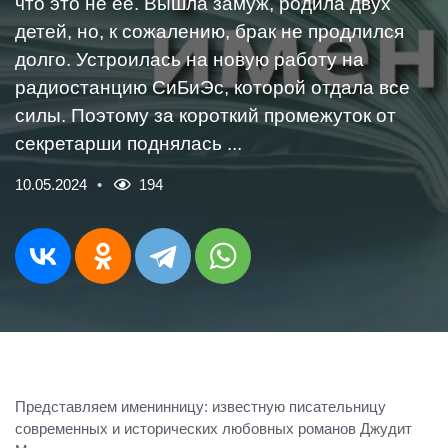
что это не её. Вышла замуж, родила двух
детей, но, к сожалению, брак не продлился
долго. Устроилась на новую работу на
радиостанцию СиБиЭс, которой отдала все
силы. Поэтому за короткий промежуток от
секретарши поднялась ...
10.05.2024
194
Представляем именинницу: известную писательницу
современных и исторических любовных романов Джудит