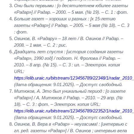
Они были первыми : [о десятилетнем юбилее газеты
«Радар»] // Радар. – 2000. – 5 мая. (№ 19). – С. 1 : фот.
Больше газет – хороших и разных : [к 15-летию
газеты «Радар»] // Радар. – 2005. – 5 мая (№ 18). – С. 3
: фот.
Овинов, В. «Радару» – 18 лет / В. Овинов // Радар. –
2008. – 1 мая. – С. 2 : рис.
Двадцать лет спустя : [история создания газеты
«Радар», 1990 год] / подгот. Н. Фролова // Радар. –
2010. – 8 апр. (№ 15). – С. 3 : ил. – Электрон. копия
URL
:
https://elib.uraic.ru/bitstream/123456789/22348/1/radar_2010
(дата обращения: 9.01.2025). – Доступ: свободный.
Митюков, А. Это был уникальный период : [о газете
«Радар»] / А. Митюков // Радар. – 2010. – 29 апр. (№
18). – С. 3 : фот. – Электрон. копия
URL
:
https://elib.uraic.ru/bitstream/123456789/22352/1/radar_2010
(дата обращения: 9.01.2025). – Доступ: свободный.
Овинов, В. Вера в «Радар» – неугасима! : [интервью с
гл. ред. газеты «Радар»] / В. Овинов ; интервью вела