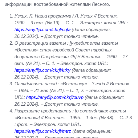
информации, востребованной жителями Лесного.
Узких, Л. Наша программа / Л. Узких // Вестник. –
1990. – 3 окт. (№ 19). – С. 1. – Электрон. копия
URL
:
https://anyflip.com/ckrjl/nqta
(дата обращения:
26.12.2024). – Доступ: только чтение.
О регистрации газеты : [учредителем газеты
«Вестник» стал городской Совет народных
депутатов Свердловска-45] // Вестник. – 1990. – 17
окт. (№ 21). – С. 1. – Электрон. копия
URL
:
https://anyflip.com/ckrjl/ktky
(дата обращения:
26.12.2024). – Доступ: только чтение.
Оглядываясь назад : «Вестнику» – 3 года // Вестник.
– 1993. – 21 мая (№ 21). – С. 1, 2. – Электрон. копия
URL
:
https://anyflip.com/ckrjl/ouvp
(дата обращения:
26.12.2024). – Доступ: только чтение.
Разрешите представить : [о сотрудниках газеты
«Вестник»] // Вестник. – 1995. – 1 дек. (№ 48). – С. 2-3
: фот. – Электрон. копия
URL
:
https://anyflip.com/ckrjl/mtrz
(дата обращения:
26.12.2024). – Доступ: только чтение.