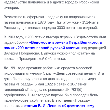
издательство появилось и в других городах Российской
империи.
Возможность оформлять подписку на понравившиеся
газеты появилась в 1870 году. При этом уже к 1914-му в
России существовало порядка 3000 печатных изданий.
В 1903 году, к 200-летию выхода первых «Ведомостей» был
издан сборник
«Ведомости времени Петра Великого: в
память 200-летия первой русской газеты»
под редакцией
Валерия Погорелова. Выпуски можно «полистать» на
портале Президентской библиотеки.
До 1991 года праздник работники средств массовой
информации отмечали 5 мая – День советской печати. Эта
дата была приурочена ко дню выхода первого номера
газеты «Правда». 5 мая 1922 в связи с 10-летней
годовщиной «Правды» по решению ЦК РКП(б),
одобренному 11-м съездом партии, был проведён День
партийно-советской печати. В этот день «Правда»
напечатала
статью В. И. Ленина «К десятилетнему