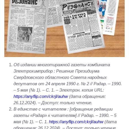
Об издании многотиражной газеты комбината
Электрохимприбор : Решение Президиума
Свердловского областного Совета народных
депутатов от 24 апреля 1990 г. № 2 // Радар. – 1990.
– 5 мая (№ 1). – С. 1. – Электрон. копия
URL
:
https://anyflip.com/ckrjl/auhw
(дата обращения:
26.12.2024). – Доступ: только чтение.
В единстве с читателем : [обращение редакции
газеты «Радар» к читателям] // Радар. – 1990. – 5
мая (№ 1). – С. 1.
https://anyflip.com/ckrjl/auhw
(дата
обращения: 26.12.2024). – Доступ: только чтение.