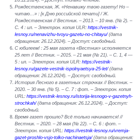
Рождественская, Ж. «Ненавижу твою газету! Но –
читаю…» : [к Дню российской печати] / Ж.
Рождественская // Вестник. – 2013. – 10 янв. (№ 2). –
С. 4 : ил. – Электрон. копия ULR:
https://vestnik-
lesnoy.ru/nenavizhu-tvoyu-gazetu-no-chitayu/
(дата
обращения: 26.12.2024). – Доступ: свободный.
С юбилеем! : 25 мая газета «Вестник» исполняется
25 лет // Вестник. – 2015. – 21 мая (№ 21). – С. 1, 4 —
5 : ил. – Электрон. копия ULR:
https://vestnik-
lesnoy.ru/gazete-vestnik-ispolnyaetsya-25-let/
(дата
обращения: 26.12.2024). – Доступ: свободный.
История Лесного в газетных строчках // Вестник. –
2020. – 30 янв. (№ 5). – С. 7 : фот. – Электрон. копия
URL:
https://vestnik-lesnoy.ru/istorija-lesnogo-v-gazetnyh-
strochkah/
(дата обращения: 26.12.2024). – Доступ:
свободный.
Время газет прошло? Всё только начинается! //
Вестник. – 2020. – 28 мая (№ 22). – С. 6 : фот. –
Электрон. копия URL:
https://vestnik-lesnoy.ru/vremja-
gazet-proshlo-vsjo-tolko-nachinaetsja/
(дата обращения: