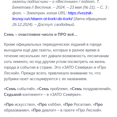
газеты подписчики – о «Вестнике» / подгот. Т.
Бекетова // Вестник. – 2024. – 23 мая (№ 21). – С. 3 :
фот. – Электрон. копия URL:
https://vestnik-
lesnoy.ru/chitaem-ot-korki-do-korki/
(дата обращения:
26.12.2024). – Доступ: свободный.
Семь – счастливое число и ПРО всё…
Кроме официальных периодических изданий в городе
выходили ещё две газеты, которые в разное время в
течение нескольких лет давали возможность лесничанам
хоть немного, но под другим углом посмотреть на жизнь
города и события в стране. Это «ЗАТО Семёрка» и «Про
Лесной». Прежде всего, привлекало внимание то, что
рубрики газет ассоциируются с их названием.
«
Семь
событий», «
Семь
проблем», «
Семь
поздравлений»,
Седьмой
континент» – в «ЗАТО Семёрке».
«
Про
искусство», «
Про
хобби», «
Про
Росатом», «
Про
образование», «
Про
диалог» – в газете «Про Лесной».