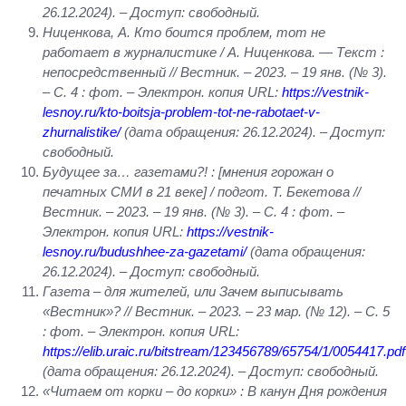
26.12.2024). – Доступ: свободный.
Ниценкова, А. Кто боится проблем, тот не
работает в журналистике / А. Ниценкова. — Текст :
непосредственный // Вестник. – 2023. – 19 янв. (№ 3).
– С. 4 : фот. – Электрон. копия URL:
https://vestnik-
lesnoy.ru/kto-boitsja-problem-tot-ne-rabotaet-v-
zhurnalistike/
(дата обращения: 26.12.2024). – Доступ:
свободный.
Будущее за… газетами?! : [мнения горожан о
печатных СМИ в 21 веке] / подгот. Т. Бекетова //
Вестник. – 2023. – 19 янв. (№ 3). – С. 4 : фот. –
Электрон. копия URL:
https://vestnik-
lesnoy.ru/budushhee-za-gazetami/
(дата обращения:
26.12.2024). – Доступ: свободный.
Газета – для жителей, или Зачем выписывать
«Вестник»? // Вестник. – 2023. – 23 мар. (№ 12). – С. 5
: фот. – Электрон. копия URL:
https://elib.uraic.ru/bitstream/123456789/65754/1/0054417.pdf
(дата обращения: 26.12.2024). – Доступ: свободный.
«Читаем от корки – до корки» : В канун Дня рождения