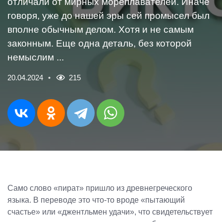
отличали от мирных мореплавателей. Иначе
говоря, уже до нашей эры сей промысел был
вполне обычным делом. Хотя и не самым
законным. Еще одна деталь, без которой
немыслим ...
20.04.2024
215
Cамо слово «пират» пришло из древнегреческого
языка. В переводе это что-то вроде «пытающий
счастье» или «джентльмен удачи», что свидетельствует