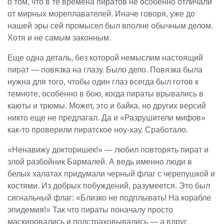
о том, что в те времена пиратов не особенно отличали
от мирных мореплавателей. Иначе говоря, уже до
нашей эры сей промысел был вполне обычным делом.
Хотя и не самым законным.
Еще одна деталь, без которой немыслим настоящий
пират — повязка на глазу. Было дело. Повязка была
нужна для того, чтобы один глаз всегда был готов к
темноте, особенно в бою, когда пираты врывались в
каюты и трюмы. Может, это и байка, но других версий
никто еще не предлагал. Да и «Разрушители мифов»
как-то проверили пиратское ноу-хау. Сработало.
«Ненавижу докторишек!» — любил повторять пират и
злой разбойник Бармалей. А ведь именно люди в
белых халатах придумали черный флаг с черепушкой и
костями. Из добрых побуждений, разумеется. Это был
сигнальный флаг: «Близко не подплывать! На корабле
эпидемия!» Так что пираты поначалу просто
маскировались и подстраховывались — а вдруг