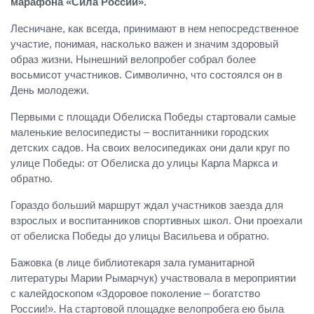
марафона «Сила России».
Лесничане, как всегда, принимают в нем непосредственное
участие, понимая, насколько важен и значим здоровый
образ жизни. Нынешний велопробег собрал более
восьмисот участников. Символично, что состоялся он в
День молодежи.
Первыми с площади Обелиска Победы стартовали самые
маленькие велосипедисты – воспитанники городских
детских садов. На своих велосипедиках они дали круг по
улице Победы: от Обелиска до улицы Карла Маркса и
обратно.
Гораздо больший маршрут ждал участников заезда для
взрослых и воспитанников спортивных школ. Они проехали
от обелиска Победы до улицы Васильева и обратно.
Бажовка (в лице библиотекаря зала гуманитарной
литературы Марии Рымарчук) участвовала в мероприятии
с калейдоскопом «Здоровое поколение – богатство
России!». На стартовой площадке велопробега ею была