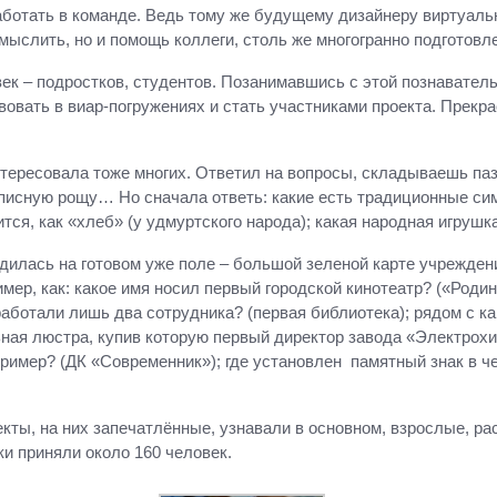
аботать в команде. Ведь тому же будущему дизайнеру виртуаль
мыслить, но и помощь коллеги, столь же многогранно подготовле
к – подростков, студентов. Позанимавшись с этой познаватель
овать в виар-погружениях и стать участниками проекта. Прекра
тересовала тоже многих. Ответил на вопросы, складываешь пазл
исную рощу… Но сначала ответь: какие есть традиционные сим
ится, как «хлеб» (у удмуртского народа); какая народная игруш
дилась на готовом уже поле – большой зеленой карте учреждени
имер, как: какое имя носил первый городской кинотеатр? («Роди
 работали лишь два сотрудника? (первая библиотека); рядом с 
ьная люстра, купив которую первый директор завода «Электрох
 пример? (ДК «Современник»); где установлен памятный знак в ч
кты, на них запечатлённые, узнавали в основном, взрослые, ра
и приняли около 160 человек.