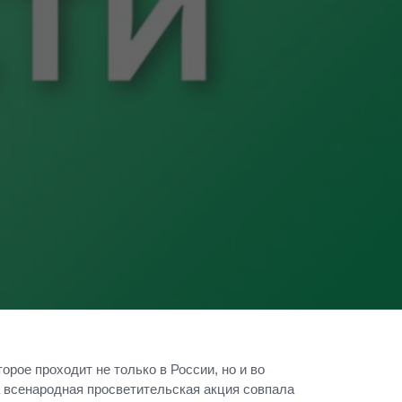
орое проходит не только в России, но и во
а всенародная просветительская акция совпала