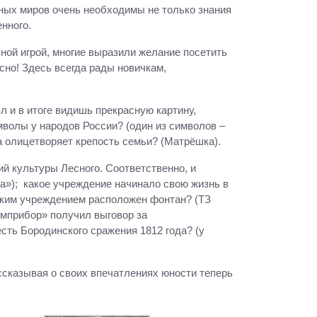
ных миров очень необходимы не только знания
нного.
ной игрой, многие выразили желание посетить
сно! Здесь всегда рады новичкам,
 и в итоге видишь прекрасную картину,
волы у народов России? (один из символов –
ка олицетворяет крепость семьи? (Матрёшка).
й культуры Лесного. Соответственно, и
на»); какое учреждение начинало свою жизнь в
каким учреждением расположен фонтан? (ТЗ
имприбор» получил выговор за
есть Бородинского сражения 1812 года? (у
ссказывая о своих впечатлениях юности теперь