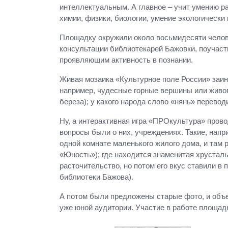
интеллектуальным. А главное – учит умению р
химии, физики, биологии, умение экологически 
Площадку окружили около восьмидесяти челове
консультации библиотекарей Бажовки, поучаств
проявляющим активность в познании.
Живая мозаика «Культурное поле России» заин
например, чудесные горные вершины или живоп
береза); у какого народа слово «нянь» перевод
Ну, а интерактивная игра «ПРОкультура» прово
вопросы были о них, учреждениях. Такие, напр
одной комнате маленького жилого дома, и там
«Юность»); где находится знаменитая хрустал
расточительство, но потом его вкус ставили в
библиотеки Бажова).
А потом были предложены старые фото, и объе
уже юной аудитории. Участие в работе площадк