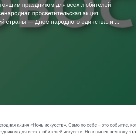
стоящим праздником для всех любителей
всенародная просветительская акция
й страны — Днем народного единства, и ...
годная акция «Ночь искусств». Само по себе – это событие, кот
аздником для всех любителей искусств. Но в нынешнем году эт