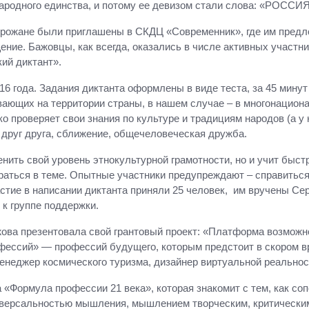
народного единства, и потому ее девизом стали слова: «РОС
орожане были приглашены в СКДЦ «Современник», где им предл
ние. Бажовцы, как всегда, оказались в числе активных участни
ий диктант».
16 года. Задания диктанта оформлены в виде теста, за 45 минут
вающих на территории страны, в нашем случае – в многонацион
ко проверяет свои знания по культуре и традициям народов (а у н
 друг друга, сближение, общечеловеческая дружба.
ить свой уровень этнокультурной грамотности, но и учит быстр
раться в теме. Опытные участники предупреждают – справиться 
астие в написании диктанта приняли 25 человек, им вручены Се
к группе поддержки.
ова презентовала свой грантовый проект: «Платформа возможн
фессий» — профессий будущего, которым предстоит в скором в
менеджер космического туризма, дизайнер виртуальной реальнос
а «Формула профессии 21 века», которая знакомит с тем, как с
версальностью мышления, мышлением творческим, критически