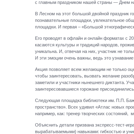
с главным праздником нашей страны — Днем 
В Лесном на этот большой двойной праздник г
познавательные площадки, увлекательное обще
площадки. И первая – «Большой этнографическ
Его проводят в офлайн и онлайн форматах с 20
касаются культуры и традиций народов, прожи
уникальна. И, отвечая на них, участник не толь
И эти эмоции очень важны, ведь это узнавание
Акция позволяет всем желающим не только оцен
чтобы заинтересовать, вызвать желание разоб
заметили и участники нынешнего диктанта. Уч
заинтересовавшиеся горожане присоединились 
Следующая площадка библиотеки им. П.П. Баж
пространство». Всех удивил «Атлас новых про
например, как: тренер творческих состояний, 
Объяснить детали призвана экспресс-тест-игр
вырабатываемыми) навыками: гибкостью и уни