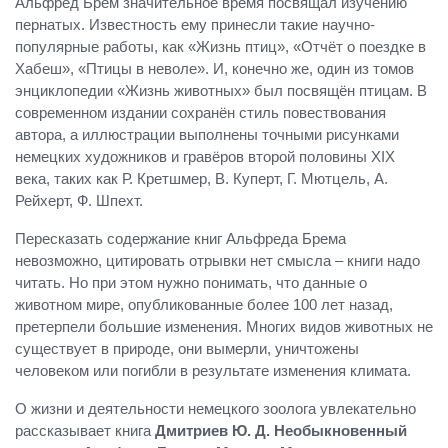
Альфред Брем значительное время посвящал изучению
пернатых. Известность ему принесли такие научно-
популярные работы, как «Жизнь птиц», «Отчёт о поездке в
Хабеш», «Птицы в неволе». И, конечно же, один из томов
энциклопедии «Жизнь животных» был посвящён птицам. В
современном издании сохранён стиль повествования
автора, а иллюстрации выполнены точными рисунками
немецких художников и гравёров второй половины XIX
века, таких как Р. Кретшмер, В. Куперт, Г. Мютцель, А.
Рейхерт, Ф. Шпехт.
Пересказать содержание книг Альфреда Брема
невозможно, цитировать отрывки нет смысла – книги надо
читать. Но при этом нужно понимать, что данные о
животном мире, опубликованные более 100 лет назад,
претерпели большие изменения. Многих видов животных не
существует в природе, они вымерли, уничтожены
человеком или погибли в результате изменения климата.
О жизни и деятельности немецкого зоолога увлекательно
рассказывает книга
Дмитриев Ю. Д. Необыкновенный