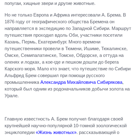
попугаи, хищные звери и другие животные.
Но не только Европа и Африка интересовали А. Брема. В
1876 году от географического общества Бремена он
направляется в экспедицию по Западной Сибири. Маршрут
путешествия проходил вдоль Оби, участники посетили
Казань, Пермь, Екатеринбург. Много времени
путешественники провели в Тюмени, Ишиме, Тюкалинске,
Омске, Семипалатинске, Томске, Обдорске, а оттуда на
оленях и лодках, а кое-где и пешком дошли до берега
Карского моря. Мало кто знает, что путешествие по Сибири
Альфред Брем совершил при помощи русского
промышленника
Александра Михайловича Сибирякова
,
который был одним из родоначальников добычи золота на
Урале.
Главную известность А. Брем получил благодаря своей
крупнейшей научно-популярной 10-томной зоологической
энциклопедии
«Жизнь животных»
.
рассказывающей о