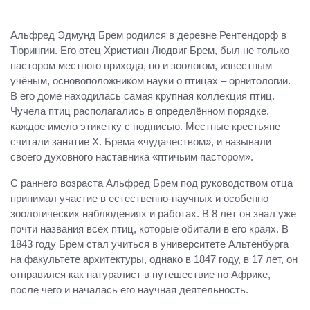
Альфред Эдмунд Брем родился в деревне Рентендорф в
Тюрингии. Его отец Христиан Людвиг Брем, был не только
пастором местного прихода, но и зоологом, известным
учёным, основоположником науки о птицах – орнитологии.
В его доме находилась самая крупная коллекция птиц.
Чучела птиц располагались в определённом порядке,
каждое имело этикетку с подписью. Местные крестьяне
считали занятие Х. Брема «чудачеством», и называли
своего духовного наставника «птичьим пастором».
С раннего возраста Альфред Брем под руководством отца
принимал участие в естественно-научных и особенно
зоологических наблюдениях и работах. В 8 лет он знал уже
почти названия всех птиц, которые обитали в его краях. В
1843 году Брем стал учиться в университете Альтенбурга
на факультете архитектуры, однако в 1847 году, в 17 лет, он
отправился как натуралист в путешествие по Африке,
после чего и началась его научная деятельность.