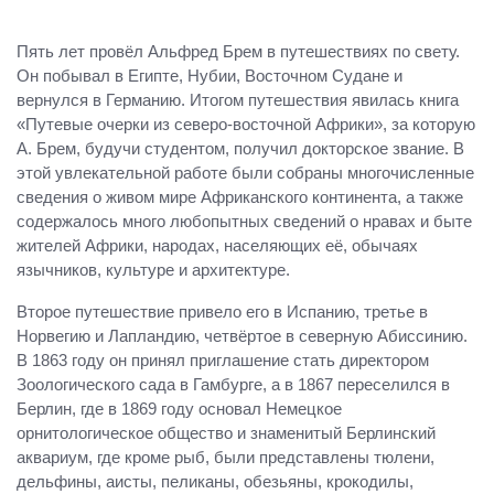
Пять лет провёл Альфред Брем в путешествиях по свету.
Он побывал в Египте, Нубии, Восточном Судане и
вернулся в Германию. Итогом путешествия явилась книга
«Путевые очерки из северо-восточной Африки», за которую
А. Брем, будучи студентом, получил докторское звание. В
этой увлекательной работе были собраны многочисленные
сведения о живом мире Африканского континента, а также
содержалось много любопытных сведений о нравах и быте
жителей Африки, народах, населяющих её, обычаях
язычников, культуре и архитектуре.
Второе путешествие привело его в Испанию, третье в
Норвегию и Лапландию, четвёртое в северную Абиссинию.
В 1863 году он принял приглашение стать директором
Зоологического сада в Гамбурге, а в 1867 переселился в
Берлин, где в 1869 году основал Немецкое
орнитологическое общество и знаменитый Берлинский
аквариум, где кроме рыб, были представлены тюлени,
дельфины, аисты, пеликаны, обезьяны, крокодилы,