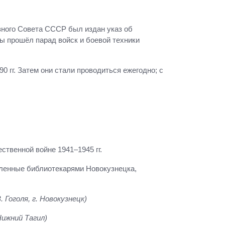
овного Совета СССР был издан указ об
ы прошёл парад войск и боевой техники
0 гг. Затем они стали проводиться ежегодно; с
твенной войне 1941–1945 гг.
вленные библиотекарями Новокузнецка,
 Гоголя, г. Новокузнецк)
Нижний Тагил)