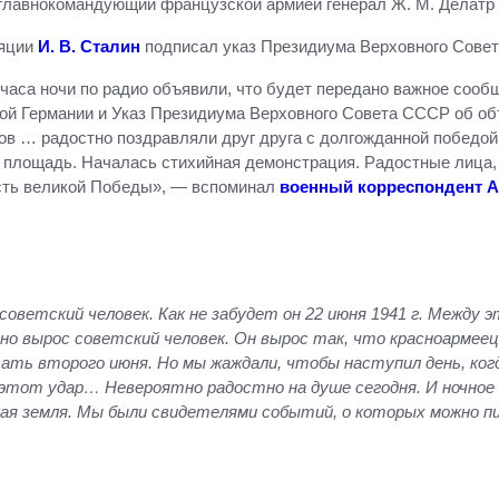
главнокомандующий французской армией генерал Ж. М. Делатр 
ляции
И. В. Сталин
подписал указ Президиума Верховного Сове
 2 часа ночи по радио объявили, что будет передано важное сооб
ой Германии и Указ Президиума Верховного Совета СССР об об
в … радостно поздравляли друг друга с долгожданной победой
 площадь. Началась стихийная демонстрация. Радостные лица,
есть великой Победы», — вспоминал
военный корреспондент А
советский человек. Как не забудет он 22 июня 1941 г. Между 
чно вырос советский человек. Он вырос так, что красноармее
цать второго июня. Но мы жаждали, чтобы наступил день, когд
 этот удар… Невероятно радостно на душе сегодня. И ночное 
ая земля. Мы были свидетелями событий, о которых можно пи