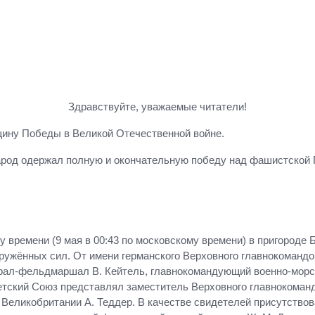
Здравствуйте, уважаемые читатели!
щину Победы в Великой Отечественной войне.
 народ одержал полную и окончательную победу над фашистской 
ому времени (9 мая в 00:43 по московскому времени) в пригород
ружённых сил. От имени германского Верховного главнокомандо
ерал-фельдмаршал В. Кейтель, главнокомандующий военно-мор
ветский Союз представлял заместитель Верховного главнокома
Великобритании А. Теддер. В качестве свидетелей присутство