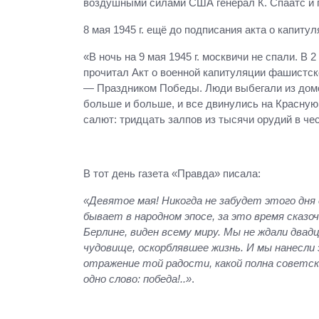
воздушными силами США генерал К. Спаатс и 
8 мая 1945 г. ещё до подписания акта о капиту
«В ночь на 9 мая 1945 г. москвичи не спали. В
прочитал Акт о военной капитуляции фашистск
— Праздником Победы. Люди выбегали из домо
больше и больше, и все двинулись на Красную
салют: тридцать залпов из тысячи орудий в ч
В тот день газета «Правда» писала:
«Девятое мая! Никогда не забудет этого дня 
бывает в народном эпосе, за это время сказо
Берлине, виден всему миру. Мы не ждали двад
чудовище, оскорблявшее жизнь. И мы нанесли
отражение той радости, какой полна советск
одно слово: победа!..»
.