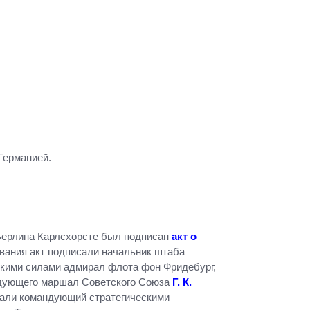
Германией.
е Берлина Карлсхорсте был подписан
акт о
вания акт подписали начальник штаба
скими силами адмирал флота фон Фридебург,
ндующего маршал Советского Союза
Г. К.
вали командующий стратегическими