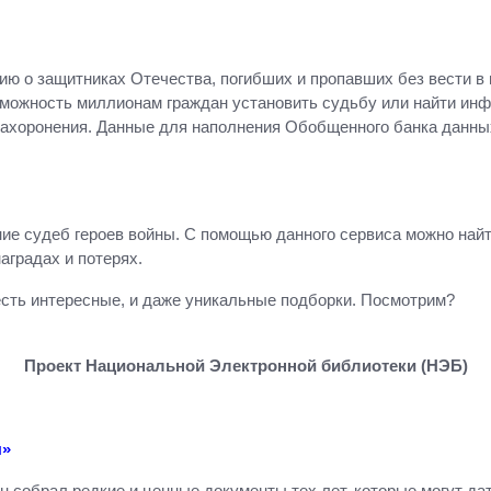
 о защитниках Отечества, погибших и пропавших без вести в 
зможность миллионам граждан установить судьбу или найти ин
 захоронения. Данные для наполнения Обобщенного банка данн
ие судеб героев войны. С помощью данного сервиса можно найти
аградах и потерях.
сть интересные, и даже уникальные подборки. Посмотрим?
Проект Национальной Электронной библиотеки (НЭБ)
ы»
 собрал редкие и ценные документы тех лет, которые могут да