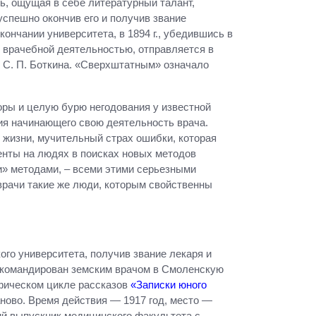
ь, ощущая в себе литературный талант,
успешно окончив его и получив звание
кончании университета, в 1894 г., убедившись в
й врачебной деятельностью, отправляется в
 С. П. Боткина. «Сверхштатным» означало
оры и целую бурю негодования у известной
ия начинающего свою деятельность врача.
 в жизни, мучительный страх ошибки, которая
енты на людях в поисках новых методов
и» методами, – всеми этими серьезными
 врачи такие же люди, которым свойственны
го университета, получив звание лекаря и
откомандирован земским врачом в Смоленскую
афическом цикле рассказов
«Записки юного
ново. Время действия — 1917 год, место —
ий выпускник медицинского факультета с