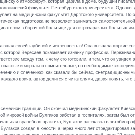
цинскую атмосферу», которая царила в доме, будущий писател
лологический факультет Петербургского университета. Однако, 
тупает на медицинский факультет Дерптского университета. По о
етическая подготовка не позволяет заниматься самостоятельно
динатором в барачной больнице для острозаразных больных им.
ающая своей глубиной и искренностью! Она вызвала жаркие сп
 с которой Вересаев показывает изнанку профессии. Переживан
ветствие между тем, к чему его готовили, и тем, что он увидел
а, опасные и морально сомнительные, но необходимые эксперим
олечению и «лечению», как сказали бы сейчас, «нетрадиционным
каждого врача, автор делится с читателями, давая понять, что
семейной традиции. Он окончил медицинский факультет Киевско
вой мировой войны Булгаков работал в госпиталях, затем был 
начальная врачебная практика, Булгаков рассказал в автобиогр
улгаков создал в юности, а через много лет отредактировал за
 качестве главного и единственного доктора пребывает 23-летн