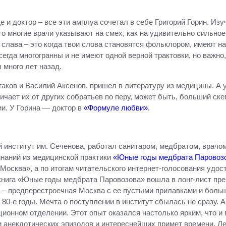
ще и доктор – все эти амплуа сочетал в себе Григорий Горин. И
то многие врачи указывают на смех, как на удивительно сильное
слава – это когда твои слова становятся фольклором, имеют на
егда многогранны и не имеют одной верной трактовки, но важно,
 много лет назад.
лгаков и Василий Аксенов, пришел в литературу из медицины. А
чает их от других собратьев по перу, может быть, больший ск
и. У Горина — доктор в
«Формуле любви».
институт им. Сеченова, работал санитаром, медбратом, врачо
инаний из медицинской практики
«Юные годы медбрата Паровоз
«Москва», а по итогам читательского интернет-голосования уд
 книга «Юные годы медбрата Паровозова» вошла в лонг-лист пр
 – предперестроечная Москва с ее пустыми прилавками и больш
 80-е годы. Мечта о поступлении в институт сбылась не сразу.
ционном отделении. Этот опыт оказался настолько ярким, что и
анекдотических эпизодов и интереснейших примет времени. Ле