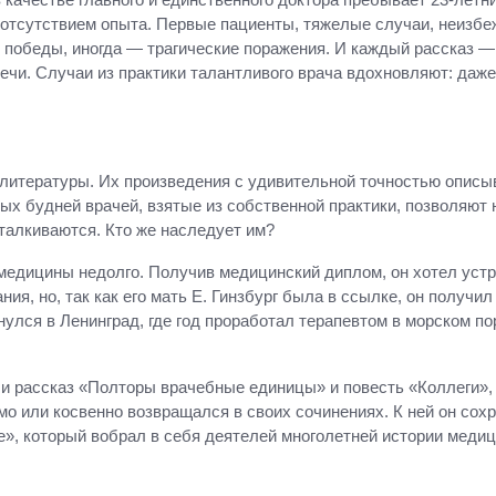
 отсутствием опыта. Первые пациенты, тяжелые случаи, неизб
победы, иногда — трагические поражения. И каждый рассказ —
речи. Случаи из практики талантливого врача вдохновляют: даж
 литературы. Их произведения с удивительной точностью описы
ых будней врачей, взятые из собственной практики, позволяют 
талкиваются. Кто же наследует им?
медицины недолго. Получив медицинский диплом, он хотел устр
ия, но, так как его мать Е. Гинзбург была в ссылке, он получи
нулся в Ленинград, где год проработал терапевтом в морском по
и рассказ «Полторы врачебные единицы» и повесть «Коллеги»,
 или косвенно возвращался в своих сочинениях. К ней он сохр
ге», который вобрал в себя деятелей многолетней истории меди