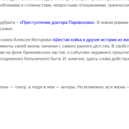
роблемами и сложностями, непростыми отношениями, трагически
едбрата –
«Преступление доктора Паровозова»
. В новом романе
 сюжет.
ья книга Алексея Моторова
«Шестая койка и другие истории из ж
менты своей жизни, начиная с самого раннего детства. В свой
ии на фоне брежневского застоя, о событиях недавнего прошлого
седневного больничного быта. И, конечно, здесь снова дейст
изнь — театр, а люди в нем — актеры. Но возможно, вся жизнь 