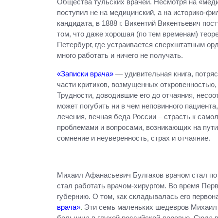
Общества тульских врачей. Несмотря на «меди
поступил не на медицинский, а на историко-фи
кандидата, в 1888 г. Викентий Викентьевич пос
том, что даже хорошая (по тем временам) теор
Петербург, где устраивается сверхштатным ор
много работать и ничего не получать.
«Записки врача»
— удивительная книга, потряс
части критиков, возмущенных откровенностью,
Трудности, доводившие его до отчаяния, несоот
может погубить ни в чем неповинного пациент
лечения, вечная беда России – страсть к сам
проблемами и вопросами, возникающих на пути 
сомнение и неуверенность, страх и отчаяние.
Михаил Афанасьевич Булгаков врачом стал по 
стал работать врачом-хирургом. Во время Пер
губернию. О том, как складывалась его перво
врача»
.
Эти семь маленьких шедевров Михаил Б
больница в глухой российской деревне. Сюда в