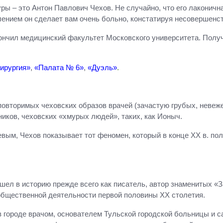
ры – это Антон Павлович Чехов. Не случайно, что его лаконичн
лением он сделает вам очень больно, констатируя несовершенс
нчил медицинский факультет Московского университета. Получ
ирургия»
,
«Палата № 6»
,
«Дуэль»
.
повторимых чеховских образов врачей (зачастую грубых, невеже
иков, чеховских «хмурых людей», таких, как Ионыч.
евым, Чехов показывает тот феномен, который в конце ХХ в. п
шел в историю прежде всего как писатель, автор знаменитых «
 общественной деятельности первой половины ХХ столетия.
в городе врачом, основателем Тульской городской больницы и с