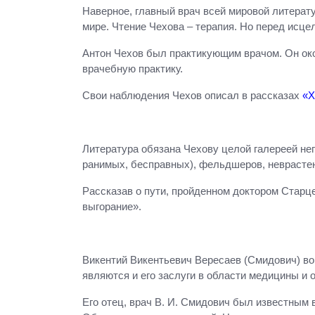
Наверное, главный врач всей мировой литерату
мире. Чтение Чехова – терапия. Но перед исце
Антон Чехов был практикующим врачом. Он око
врачебную практику.
Свои наблюдения Чехов описал в рассказах
«Х
Литература обязана Чехову целой галереей не
ранимых, бесправных), фельдшеров, неврастен
Рассказав о пути, пройденном доктором Старц
выгорание».
Викентий Викентьевич Вересаев (Смидович) во
являются и его заслуги в области медицины и
Его отец, врач В. И. Смидович был известным 