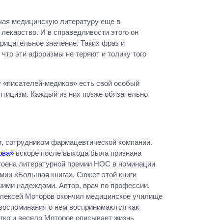
зучая медицинскую литературу еще в
 лекарство. И в справедливости этого он
рицательное значение. Таких фраз и
 что эти афоризмы не теряют и толику того
 у «писателей-медиков» есть свой особый
ептицизм. Каждый из них позже обязательно
м, сотрудником фармацевтической компании.
ова»
вскоре после выхода была признана
остоена литературной премии НОС в номинации
емии «Большая книга». Сюжет этой книги
ими надеждами. Автор, врач по профессии,
 Алексей Моторов окончил медицинское училище
 воспоминания о нем воспринимаются как
гко и весело Моторов описывает жизнь