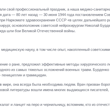
ли свой профессиональный праздник, а наша медико-санитарна
ая дата — 80 лет назад — 30 июня 1944 года постановлением 
ри Наркомате здравоохранения СССР «в целях дальнейшего ра
хирург, основоположник советской нейрохирургии Николай Бурд
огда шли бои Великой Отечественной войны.
медицинскую науку, в том числе опыт, накопленный советским
чение о ране, предложил эффективные методы хирургического л
одного из самых тяжелых осложнений военных травм. Бурденко 
 пенициллин и грамицидин.
 мире, она всегда была необходима людям. Врач призван боро
ировой литературы вошли имена многих выдающихся писателей,
лат и ланцет на перо и чернильницу, вспомним, кто из отечес