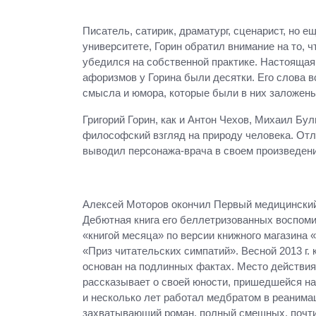
Писатель, сатирик, драматург, сценарист, но е
университете, Горин обратил внимание на то, ч
убедился на собственной практике. Настоящая 
афоризмов у Горина были десятки. Его слова вс
смысла и юмора, которые были в них заложены
Григорий Горин, как и Антон Чехов, Михаил Бу
философский взгляд на природу человека. Отли
выводил персонажа-врача в своем произведени
Алексей Моторов окончил Первый медицинский 
Дебютная книга его беллетризованных воспом
«книгой месяца» по версии книжного магазина 
«Приз читательских симпатий». Весной 2013 г.
основан на подлинных фактах. Место действия
рассказывает о своей юности, пришедшейся на
и несколько лет работал медбратом в реанима
захватывающий роман, полный смешных, почти 