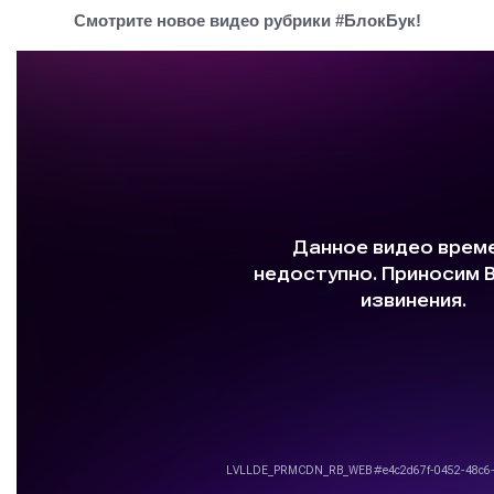
Смотрите новое видео рубрики #БлокБук!