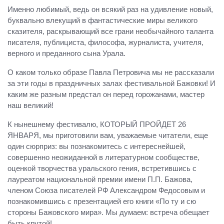
Именно любимый, ведь он всякий раз на удивление новый,
буквально влекущий в фантастические миры великого
сказителя, раскрывающий все грани необычайного таланта
писателя, публициста, философа, журналиста, учителя,
верного и преданного сына Урала.
О каком только образе Павла Петровича мы не рассказали
за эти годы в праздничных залах фестивальной Бажовки! И
каким же разным предстал он перед горожанами, мастер
наш великий!
К нынешнему фестивалю, КОТОРЫЙ ПРОЙДЕТ 26
ЯНВАРЯ, мы приготовили вам, уважаемые читатели, еще
один сюрприз: вы познакомитесь с интереснейшей,
совершенно неожиданной в литературном сообществе,
оценкой творчества уральского гения, встретившись с
лауреатом национальной премии имени П.П. Бажова,
членом Союза писателей РФ Александром Федосовым и
познакомившись с презентацией его книги «По ту и сю
стороны Бажовского мира». Мы думаем: встреча обещает
быть крутой!