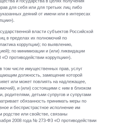
щества и государства в целях получения
прав для себя или для третьих лиц либо
указанных деяний от имени или в интересах
пции»).
осударственной власти субъектов Российской
лиц в пределах их полномочий по
актика коррупции); по выявлению,
ей); по минимизации и (или) ликвидации
З «О противодействии коррупции»).
в том числе имущественных прав, услуг
мещающим должность, замещение которой
ияет или может повлиять на надлежащее,
очий), и (или) состоящими с ним в близком
и, родителями, детьми супругов и супругами
матривает обязанность принимать меры по
вное и беспристрастное исполнение им
м родстве или свойстве, связаны
кабря 2008 года № 273-ФЗ «О противодействии