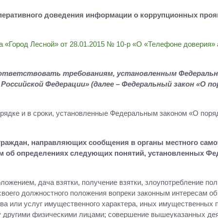
оперативного доведения информации о коррупционных про
а «Город Лесной» от 28.01.2015 № 10-р «О «Телефоне доверия» 
ответствовать требованиям, установленным Федеральным
Российской Федерации» (далее – Федеральный закон «О п
рядке и в сроки, установленные Федеральным законом «О поря
граждан, направляющих сообщения в органы местного само
 об определениях следующих понятий, установленных Феде
ожением, дача взятки, получение взятки, злоупотребление по
воего должностного положения вопреки законным интересам об
тва или услуг имущественного характера, иных имущественных 
у другими физическими лицами; совершение вышеуказанных деян