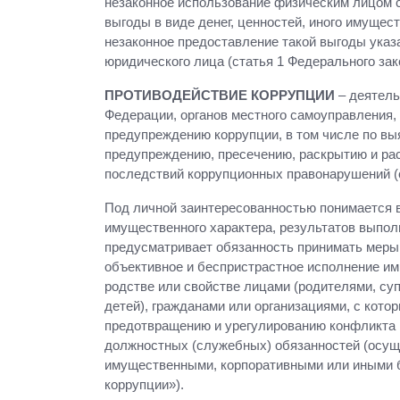
незаконное использование физическим лицом с
выгоды в виде денег, ценностей, иного имущес
незаконное предоставление такой выгоды указ
юридического лица (статья 1 Федерального зак
ПРОТИВОДЕЙСТВИЕ КОРРУПЦИИ
– деятель
Федерации, органов местного самоуправления, 
предупреждению коррупции, в том числе по в
предупреждению, пресечению, раскрытию и рас
последствий коррупционных правонарушений (с
Под личной заинтересованностью понимается в
имущественного характера, результатов выпо
предусматривает обязанность принимать меры
объективное и беспристрастное исполнение им
родстве или свойстве лицами (родителями, суп
детей), гражданами или организациями, с кот
предотвращению и урегулированию конфликта и
должностных (служебных) обязанностей (осущес
имущественными, корпоративными или иными бл
коррупции»).