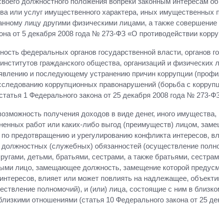
воего должностного положения вопреки законным интересам об
тва или услуг имущественного характера, иных имущественных 
анному лицу другими физическими лицами, а также совершение 
она от 5 декабря 2008 года № 273-ФЗ «О противодействии корру
ность федеральных органов государственной власти, органов г
институтов гражданского общества, организаций и физических 
ыявлению и последующему устранению причин коррупции (профил
следованию коррупционных правонарушений (борьба с коррупци
татья 1 Федерального закона от 25 декабря 2008 года № 273-Ф
озможность получения доходов в виде денег, иного имущества, 
лненных работ или каких-либо выгод (преимуществ) лицом, за
 по предотвращению и урегулированию конфликта интересов, вл
 должностных (служебных) обязанностей (осуществление полном
ругами, детьми, братьями, сестрами, а также братьями, сестрам
орыми лицо, замещающее должность, замещение которой предус
нтересов, влияет или может повлиять на надлежащее, объекти
твление полномочий), и (или) лица, состоящие с ним в близко
изкими отношениями (статья 10 Федерального закона от 25 де