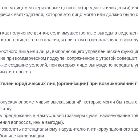
тным лицом материальные ценности (предметы или деньги) или
тересах взяткодателя, которое это лицо могло или должно было 
как получение взятки, если имущественные выгоды в виде дене
тного лица с его согласия, и при этом он использовал свои с
ностного лица или лица, выполняющего управленческие функции
ие при коммерческом подкупе, сопряженное с угрозой совершить
акже создание условий, при которых лицо вынуждено передать
мых интересов.
телей юридических лиц (организаций) при возникновении 
 допуская опрометчивых высказываний, которые могли бы трак
зятку.
 предложенные Вам условия (размеры сумм, наименование товар
ения вопросов, иные выгоды).
, позволить потенциальному нарушителю антикоррупционного за
 больше информации.