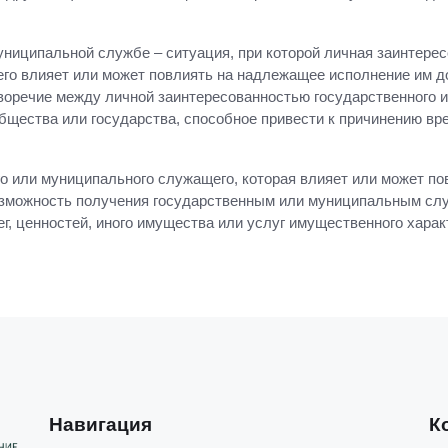
униципальной службе – ситуация, при которой личная заинтерес
го влияет или может повлиять на надлежащее исполнение им д
иворечие между личной заинтересованностью государственного 
общества или государства, способное привести к причинению вр
о или муниципального служащего, которая влияет или может п
озможность получения государственным или муниципальным сл
ег, ценностей, иного имущества или услуг имущественного хара
Навигация
К