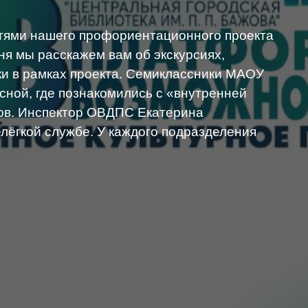
тями нашего профориентационного проекта
я мы расскажем вам об экскурсиях,
и в рамках проекта. Семиклассники МАОУ
сной, где познакомились с «внутренней
ов. Инспектор ОВДПС Екатерина
лёгкой службе. У каждого подразделения