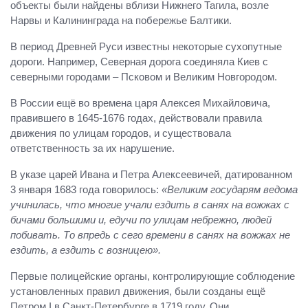
объекты были найдены вблизи Нижнего Тагила, возле
Нарвы и Калининграда на побережье Балтики.
В период Древней Руси известны некоторые сухопутные
дороги. Например, Северная дорога соединяла Киев с
северными городами – Псковом и Великим Новгородом.
В России ещё во времена царя Алексея Михайловича,
правившего в 1645-1676 годах, действовали правила
движения по улицам городов, и существовала
ответственность за их нарушение.
В указе царей Ивана и Петра Алексеевичей, датированном
3 января 1683 года говорилось:
«Великим государям ведома
учинилась, что многие учали ездить в санях на вожжах с
бичами большими и, едучи по улицам небрежно, людей
побивать. То впредь с сего времени в санях на вожжах не
ездить, а ездить с возницею».
Первые полицейские органы, контролирующие соблюдение
установленных правил движения, были созданы ещё
Петром I в Санкт-Петербурге в 1719 году. Они