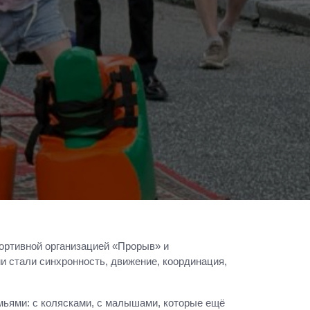
ортивной организацией «Прорыв» и
и стали синхронность, движение, координация,
мьями: с колясками, с малышами, которые ещё