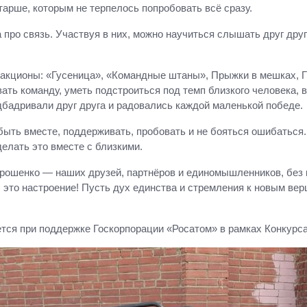
старше, которым не терпелось попробовать всё сразу.
 про связь. Участвуя в них, можно научиться слышать друг друг
кционы: «Гусеница», «Командные штаны», Прыжки в мешках, Ги
ать команду, уметь подстроиться под темп близкого человека, 
дбадривали друг друга и радовались каждой маленькой победе.
 быть вместе, поддерживать, пробовать и не бояться ошибаться.
делать это вместе с близкими.
рошенко — наших друзей, партнёров и единомышленников, без к
 это настроение! Пусть дух единства и стремления к новым вер
ется при поддержке Госкорпорации «Росатом» в рамках Конкурс