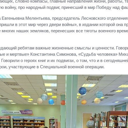
вающих, словно компасы, главные направления жизни, работы, т
ую войну, про народный подвиг, принесший в мир Победу над ф
 Евгеньевна Мелентьева, председатель Лесновского отделения
ришли в этот мир через двери войны», в издании которой она п
е многих наших земляков, перенесших все тяготы военного време
едающий ребятам важные жизненные смыслы и ценности. Говорил
вые и мертвые» Константина Симонова, «Судьба человека» Мих
оворили о героях книг и их подвигах, о том, что и в сегодняшне
рои, участвующие в Специальной военной операции.