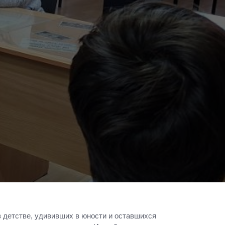
в детстве, удививших в юности и оставшихся