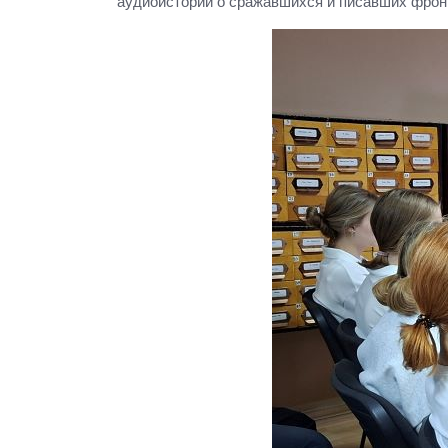
аудиоисторий о сражавшихся и писавших фрон