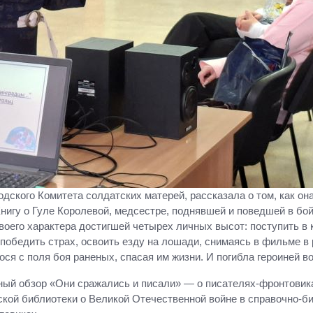
ского Комитета солдатских матерей, рассказала о том, как он
нигу о Гуле Королевой, медсестре, поднявшей и поведшей в бой 
оего характера достигшей четырех личных высот: поступить в
победить страх, освоить езду на лошади, снимаясь в фильме в 
ося с поля боя раненых, спасая им жизни. И погибла героиней в
й обзор «Они сражались и писали» — о писателях-фронтовиках
кой библиотеки о Великой Отечественной войне в справочно-б