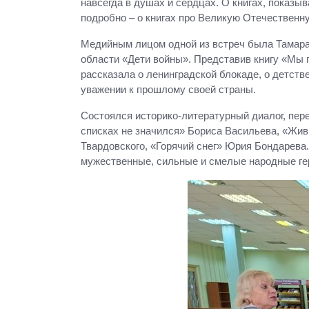
навсегда в душах и сердцах. О книгах, показы
подробно – о книгах про Великую Отечественн
Медийным лицом одной из встреч была Тамара
области «Дети войны». Представив книгу «Мы п
рассказала о ленинградской блокаде, о детств
уважении к прошлому своей страны.
Состоялся историко-литературный диалог, пер
списках не значился» Бориса Васильева, «Жи
Твардовского, «Горячий снег» Юрия Бондарева. Г
мужественные, сильные и смелые народные ге