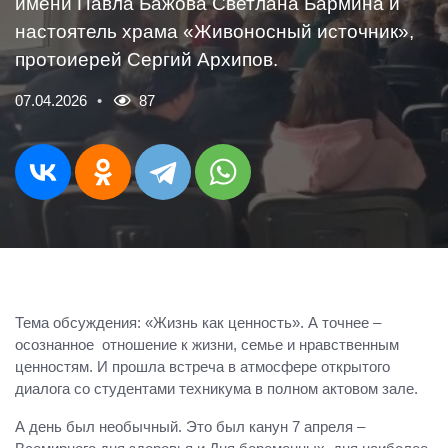
имени Павла Бажова Светлана Бармина и
настоятель храма «Живоносный источник»,
протоиерей Сергий Архипов.
07.04.2026
87
Тема обсуждения: «Жизнь как ценность». А точнее –
осознанное отношение к жизни, семье и нравственным
ценностям. И прошла встреча в атмосфере открытого
диалога со студентами техникума в полном актовом зале.
А день был необычный. Это был канун 7 апреля –