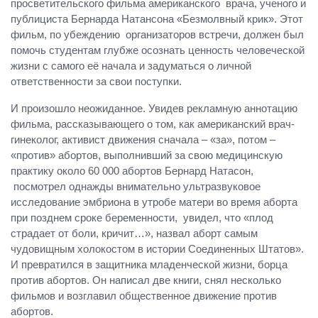
просветительского фильма американского врача, ученого и
публициста Бернарда Натансона «Безмолвный крик». Этот
фильм, по убеждению организаторов встречи, должен был
помочь студентам глубже осознать ценность человеческой
жизни с самого её начала и задуматься о личной
ответственности за свои поступки.
И произошло неожиданное. Увидев рекламную аннотацию
фильма, рассказывающего о том, как американский врач-
гинеколог, активист движения сначала – «за», потом –
«против» абортов, выполнивший за свою медицинскую
практику около 60 000 абортов Бернард Натасон,
посмотрел однажды внимательно ультразвуковое
исследование эмбриона в утробе матери во время аборта
при позднем сроке беременности, увидел, что «плод
страдает от боли, кричит…», назвал аборт самым
чудовищным холокостом в истории Соединенных Штатов».
И превратился в защитника младенческой жизни, борца
против абортов. Он написал две книги, снял несколько
фильмов и возглавил общественное движение против
абортов.