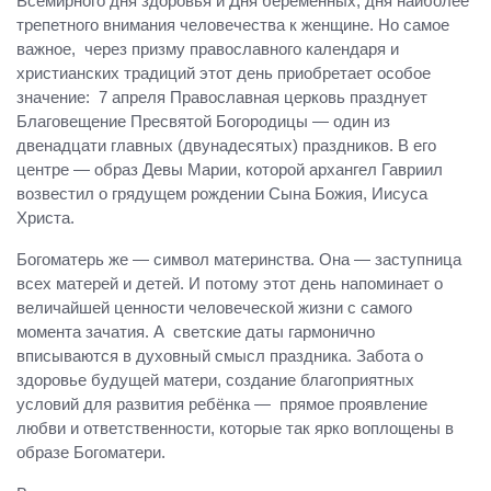
Всемирного дня здоровья и Дня беременных, дня наиболее
трепетного внимания человечества к женщине. Но самое
важное, через призму православного календаря и
христианских традиций этот день приобретает особое
значение: 7 апреля Православная церковь празднует
Благовещение Пресвятой Богородицы — один из
двенадцати главных (двунадесятых) праздников. В его
центре — образ Девы Марии, которой архангел Гавриил
возвестил о грядущем рождении Сына Божия, Иисуса
Христа.
Богоматерь же — символ материнства. Она — заступница
всех матерей и детей. И потому этот день напоминает о
величайшей ценности человеческой жизни с самого
момента зачатия. А светские даты гармонично
вписываются в духовный смысл праздника. Забота о
здоровье будущей матери, создание благоприятных
условий для развития ребёнка — прямое проявление
любви и ответственности, которые так ярко воплощены в
образе Богоматери.