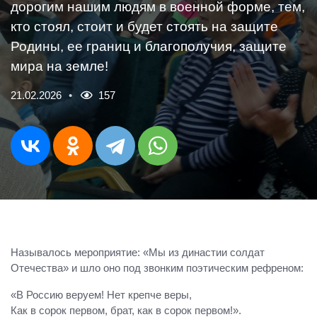
дорогим нашим людям в военной форме, тем,
кто стоял, стоит и будет стоять на защите
Родины, ее границ и благополучия, защите
мира на земле!
21.02.2026
157
Называлось мероприятие: «Мы из династии солдат
Отечества» и шло оно под звонким поэтическим рефреном:
«В Россию веруем! Нет крепче веры,
Как в сорок первом, брат, как в сорок первом!».