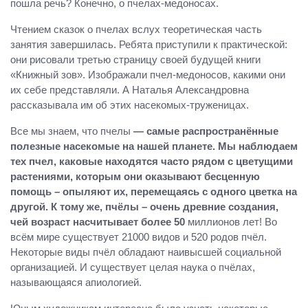
пошла речь? Конечно, о пчелах-медоносах.
Чтением сказок о пчелах вслух теоретическая часть
занятия завершилась. Ребята приступили к практической:
они рисовали третью страницу своей будущей книги
«Книжный зов». Изображали пчел-медоносов, какими они
их себе представляли. А Наталья Александровна
рассказывала им об этих насекомых-труженицах.
Все мы знаем, что пчелы
—
самые распространённые
полезные насекомые на нашей планете. Мы наблюдаем
тех пчел, каковые находятся часто рядом с цветущими
растениями, которым они оказывают бесценную
помощь – опыляют их, перемещаясь с одного цветка на
другой. К тому же, пчёлы – очень древние создания,
чей возраст насчитывает более 50
миллионов лет! Во
всём мире существует 21000 видов и 520 родов пчёл.
Некоторые виды пчёл обладают наивысшей социальной
организацией. И существует целая наука о пчёлах,
называющаяся апиологией.