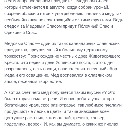
о самом православном празднике – Медовом Спасе,
который отмечается в августе, когда собран урожай,
созрели яблоки и готов к употреблению пчелиный мед, так
необычайно вкусно сочетающийся с этими фруктами. Ведь
следом за Медовым Спасом придут Яблочный Спас и
Ореховый Спас.
Медовый Спас — один из таких календарных славянских
праздников, приуроченный к большому церковному
торжеству: Происхождение честных древ Животворящего
Креста. Это первый день Успенского поста, с этого дня
разрешалось, есть овощи, начинался интенсивный сбор
мёда и его освящение. Мед воспевался в славянском
эпосе, песенном творчестве.
А вот за счет чего мед получается таким вкусным? Это
была вторая тема встречи. И вновь ребята узнают про
богатейшее уральское разнотравье, так любимое пчелами,
про душистые лесные цветы и такие знакомые всем,
цветущие растения, как иван-чай, гречиха, клевер,
подсолнух, вереск. И, как вы думаете, о каких же пчелах