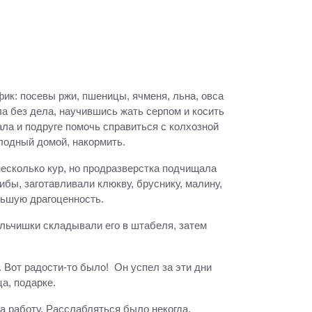
ик: посевы ржи, пшеницы, ячменя, льна, овса
ла без дела, научившись жать серпом и косить
ала и подруге помочь справиться с колхозной
олодный домой, накормить.
несколько кур, но продразверстка подчищала
бы, заготавливали клюкву, бруснику, малину,
льшую драгоценность.
альчишки складывали его в штабеля, затем
 Вот радости-то было! Он успел за эти дни
а, подарке.
а работу. Расслабляться было некогда.