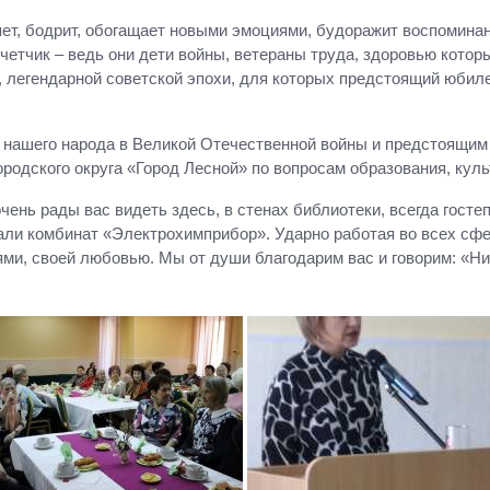
т, бодрит, обогащает новыми эмоциями, будоражит воспоминани
четчик – ведь они дети войны, ветераны труда, здоровью которы
й, легендарной советской эпохи, для которых предстоящий юб
нашего народа в Великой Отечественной войны и предстоящим 
ородского округа «Город Лесной» по вопросам образования, к
ень рады вас видеть здесь, в стенах библиотеки, всегда гост
вали комбинат «Электрохимприбор». Ударно работая во всех сф
и, своей любовью. Мы от души благодарим вас и говорим: «Низ