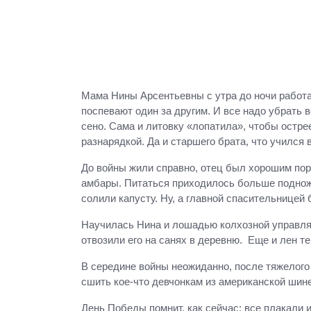
Мама Нины Арсентьевны с утра до ночи работа
поспевают один за другим. И все надо убрать 
сено. Сама и литовку «лопатила», чтобы остре
разнарядкой. Да и старшего брата, что учился
До войны жили справно, отец был хорошим порт
амбары. Питаться приходилось больше подножн
солили капусту. Ну, а главной спасительницей
Научилась Нина и лошадью колхозной управлят
отвозили его на санях в деревню. Еще и лен т
В середине войны неожиданно, после тяжелого 
сшить кое-что девчонкам из американской шине
День Победы помнит, как сейчас: все плакали 