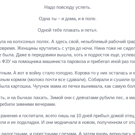
Надо повсюду успеть.
Одна ты – и дома, и в поле.
Одной тебе плакать и петь».
ла на колхозных полях. А здесь свой, незыблемый рабочий граф
вовремя. Женщины крутились с утра до ночи. Нина тоже не сиде
е была. Даже в передовики вышла, хоть и подросток еще, успев
 в ФЗУ на помощника машиниста паровоза и прибегал иной раз г
ным. А вот в войну стало голодно. Корова-то у них осталась и 
ым кормом (молоко почти все сдавали). Собирали и сушили гри
 была картошка. Чугунок мама из печки вынимала, как самую бо
ь, и на бычках пахать. Зимой они с девчатами рубили лес, а м
еребили зимними вечерами.
ранения и госпиталя, всего лишь на 10 дней прибыл домой отец.
ли и ее подкладки. И они модничали в новом, полученном от отц
и радостными, и горестными слезами. А затем вновь вернулись н