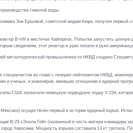
производства тяжелой воды.
химика Зои Ершовой, советской мадам Кюри, получен первый сл
ктор В-VIII в местечке Хайгерлох. Попытки запустить цепную 
торым сведениям, этот реактор и уран попали в руки американц
герей металлургической промышленности НКВД создано Спецмету
их специалистов во главе с генерал-лейтенантом НКВД, инжене
цию и ученых, и инженеров, имевших отношение к ядерной прогр
силы США захватили немецкую подводную лодку V-234, которая
Мексико) осуществлен первый в истории ядерный взрыв. Испыта
щик В-29 «Энола Гей» (названный в честь матери командира э
город Хиросима. Мощность взрыва составила 13 кт тротила. Пог