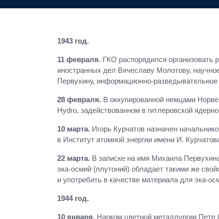
1943 год.
11 февраля.
ГКО распорядился организовать р
иностранных дел Вячеславу Молотову, научно
Первухину, информационно-разведывательное 
28 февраля.
В оккупированной немцами Норвег
Hydro, задействованном в гитлеровской ядерно
10 марта.
Игорь Курчатов назначен начальнико
в Институт атомной энергии имени И. Курчатов
22 марта.
В записке на имя Михаила Первухина
эка-осмий (плутоний) обладает такими же свой
и употребить в качестве материала для эка-о
1944 год.
10 января.
Нарком цветной металлургии Петр Л