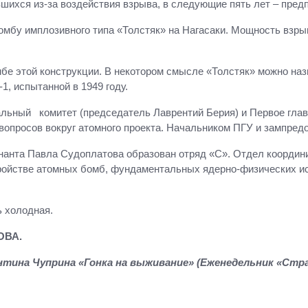
вшихся из-за воздействия взрыва, в следующие пять лет – пред
мбу имплозивного типа «Толстяк» на Нагасаки. Мощность взрыва
бе этой конструкции. В некотором смысле «Толстяк» можно на
1, испытанной в 1949 году.
ьный комитет (председатель Лаврентий Берия) и Первое глав
вопросов вокруг атомного проекта. Начальником ПГУ и зампред
енанта Павла Судоплатова образован отряд «С». Отдел коорди
ройстве атомных бомб, фундаментальных ядерно-физических ис
ь холодная.
ОВА.
ина Чуприна «Гонка на выживание» (Еженедельник «Стран