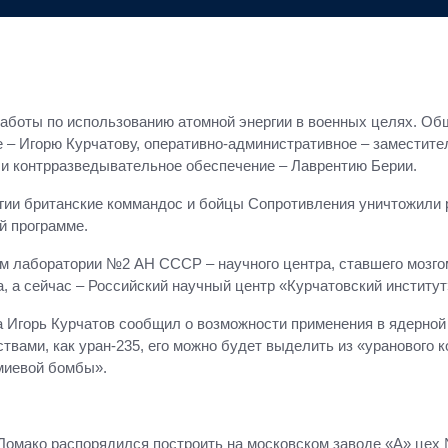
аботы по использованию атомной энергии в военных целях. Об
е – Игорю Курчатову, оперативно-административное – заместит
и контрразведывательное обеспечение – Лаврентию Берии.
ии британские коммандос и бойцы Сопротивления уничтожили р
й программе.
м лаборатории №2 АН СССР – научного центра, ставшего мозго
а, а сейчас – Российский научный центр «Курчатовский институт
 Игорь Курчатов сообщил о возможности применения в ядерной
ствами, как уран-235, его можно будет выделить из «уранового 
смиевой бомбы».
омако распорядился построить на московском заводе «А» цех 