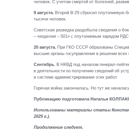
человек. С учетом смертей от болезней, разви
9 августа.
Второй В-29 сбросил плутониевую бо
тысячи человек.
Советская разведка раздобыла сведения о бом
– «изделия – 501» с плутониевым зарядом РДС-
20 августа.
При ГКО СССР образованы Специал
высшие органы госуправления в решении всех 
Сентябрь
. В НКВД под началом генерал-лейт
в деятельности по получению сведений об уст
и системе администрирования этих работ
Горячая война закончилась. Но тут же началас
Публикацию подготовила Наталья КОЛПАК
Использованы материалы статьи Констант
2025 г.).
Продолжение следует.