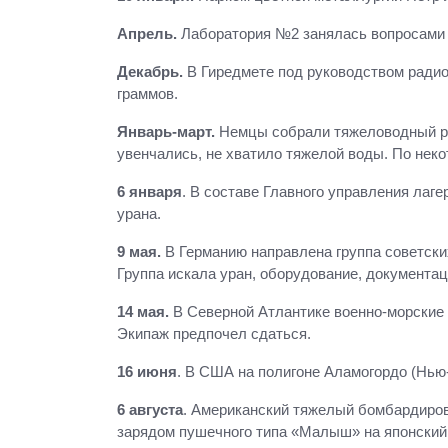
Апрель.
Лаборатория №2 занялась вопросами 
Декабрь.
В Гиредмете под руководством радио
граммов.
Январь-март.
Немцы собрали тяжеловодный реа
увенчались, не хватило тяжелой воды. По неко
6 января
. В составе Главного управления ла
урана.
9 мая.
В Германию направлена группа советск
Группа искала уран, оборудование, документа
14 мая.
В Северной Атлантике военно-морские 
Экипаж предпочел сдаться.
16 июня
. В США на полигоне Аламогордо (Нью-
6 августа
. Американский тяжелый бомбардиров
зарядом пушечного типа «Малыш» на японский 