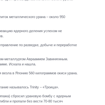
иток металлического урана – около 950
реакцию ядерного деления успехом не
ев.
правление по разведке, добыче и переработке
ром-металлургом Авраамием Завинягиным.
амме. Искала и нашла.
 везла в Японию 560 килограммов окиси урана.
ние называлось Trinity – «Троица».
кипажа) сбросил урановую бомбу с ядерным
ибли и пропали без вести 70-80 тысяч