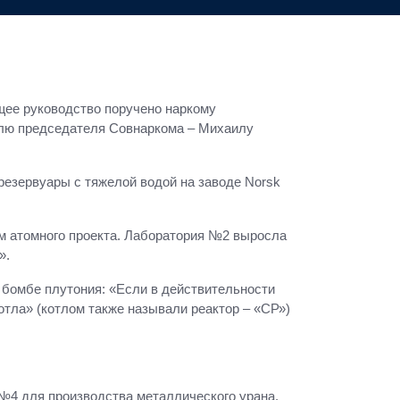
щее руководство поручено наркому
елю председателя Совнаркома – Михаилу
езервуары с тяжелой водой на заводе Norsk
м атомного проекта. Лаборатория №2 выросла
».
 бомбе плутония: «Если в действительности
котла» (котлом также называли реактор – «СР»)
№4 для производства металлического урана.