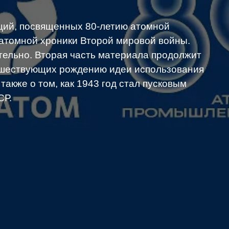
аций, посвященных 80-летию атомной
 атомной хроники Второй мировой войны.
ительно. Вторая часть материала продолжит
дшествующих рождению идеи использования
также о том, как 1943 год стал пусковым
СР.