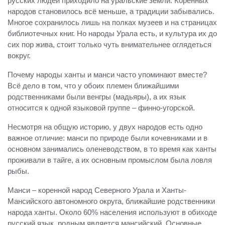
русских людей приходило на уральские земли. Коренных
народов становилось всё меньше, а традиции забывались.
Многое сохранилось лишь на полках музеев и на страницах
библиотечных книг. Но народы Урала есть, и культура их до
сих пор жива, стоит только чуть внимательнее оглядеться
вокруг.
Почему народы ханты и манси часто упоминают вместе?
Всё дело в том, что у обоих племен ближайшими
родственниками были венгры (мадьяры), а их язык
относится к одной языковой группе – финно-угорской.
Несмотря на общую историю, у двух народов есть одно
важное отличие: манси по природе были кочевниками и в
основном занимались оленеводством, в то время как ханты
проживали в тайге, а их основным промыслом была ловля
рыбы.
Манси – коренной народ Северного Урала и Ханты-
Мансийского автономного округа, ближайшие родственники
народа ханты. Около 60% населения используют в обиходе
русский язык, родным является мансийский. Основные