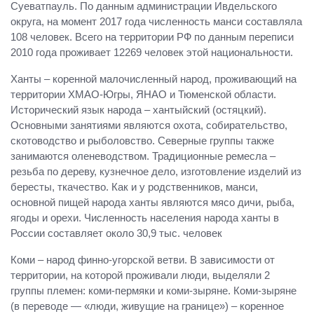
Суеватпауль. По данным администрации Ивдельского
округа, на момент 2017 года численность манси составляла
108 человек. Всего на территории РФ по данным переписи
2010 года проживает 12269 человек этой национальности.
Ханты – коренной малочисленный народ, проживающий на
территории ХМАО-Югры, ЯНАО и Тюменской области.
Исторический язык народа – хантыйский (остяцкий).
Основными занятиями являются охота, собирательство,
скотоводство и рыболовство. Северные группы также
занимаются оленеводством. Традиционные ремесла –
резьба по дереву, кузнечное дело, изготовление изделий из
бересты, ткачество. Как и у родственников, манси,
основной пищей народа ханты являются мясо дичи, рыба,
ягоды и орехи. Численность населения народа ханты в
России составляет около 30,9 тыс. человек
Коми – народ финно-угорской ветви. В зависимости от
территории, на которой проживали люди, выделяли 2
группы племен: коми-пермяки и коми-зыряне. Коми-зыряне
(в переводе — «люди, живущие на границе») – коренное