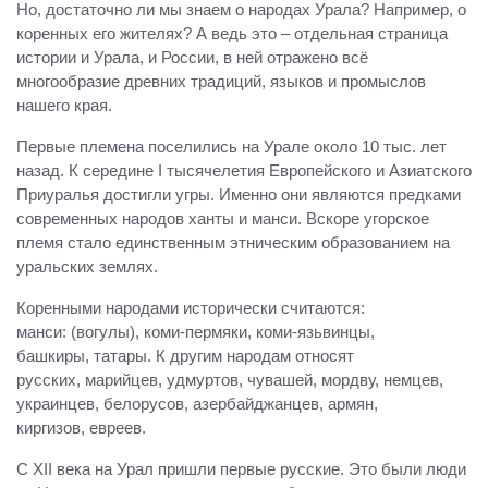
Но, достаточно ли мы знаем о народах Урала? Например, о
коренных его жителях? А ведь это – отдельная страница
истории и Урала, и России, в ней отражено всё
многообразие древних традиций, языков и промыслов
нашего края.
Первые племена поселились на Урале около 10 тыс. лет
назад. К середине I тысячелетия Европейского и Азиатского
Приуралья достигли угры. Именно они являются предками
современных народов ханты и манси. Вскоре угорское
племя стало единственным этническим образованием на
уральских землях.
Коренными народами исторически считаются:
манси: (вогулы), коми-пермяки, коми-язьвинцы,
башкиры, татары. К другим народам относят
русских, марийцев, удмуртов, чувашей, мордву, немцев,
украинцев, белорусов, азербайджанцев, армян,
киргизов, евреев.
С XII века на Урал пришли первые русские. Это были люди