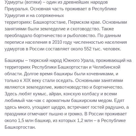
Удмурты (вотяки) – один из древнейших народов
Приуралья. Основная часть проживает в Республике
Удмуртия и на сопряженных
территориях: Башкортостане, Пермском крае. Основными
занятиями были земледелие и скотоводство. Также
преобладало бортничество и рыболовство. По данным
переписи населения в 2010 году численностью населения
удмуртов в России составляет около 552 тыс. человек.
Башкиры – тюркский народ Южного Урала, проживающий на
территориях Республики Башкортостан и Челябинской
области. Долгое время башкиры были кочевниками, и
только к XIX веку стали оседать. Основными занятиями
являются земледелие, животноводство и бортничество.
Здесь любят кумыс, айран, конскую колбасу и всеми
любимый чак-чак с ароматным башкирским медом. Едят
здесь много, угощают щедро, встречают гостей радушно, а
праздники отмечают пышно и громко. В России проживает
около 1,5 млн башкир, из которых 1,2 млн – в Республике
Башкортостан.