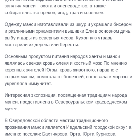
занятия манси – охота и оленеводство, а также
собирательство орехов, ягод, трав и кореньев.
Одежду манси изготавливали из шкур и украшали бисером
и различными орнаментами вышивки Ели в основном дичь,
рыбу и дары из северных лесов. Кухонную утварь
мастерили из дерева или бересты.
Основным продуктом питания народов ханты и манси
являлась свежая кровь оленя и костный мозг. По мнению
коренных жителей Югры, кровь животного, наравне с
сырым мясом, помогала от болезней, согревала в морозы и
укрепляла иммунитет.
Интересная экспозиция, посвященная традициям народа
манси, представлена в Североуральском краеведческом
музее.
В Свердловской области местом традиционного
проживания манси является Ивдельский городской округ, а
именно: поселки: Бахтиярова Юрта, Юрта Курикова,