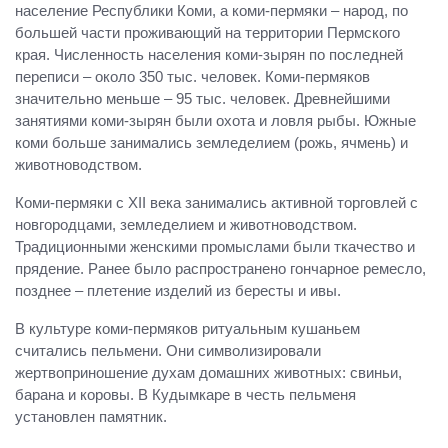
население Республики Коми, а коми-пермяки – народ, по
большей части проживающий на территории Пермского
края. Численность населения коми-зырян по последней
переписи – около 350 тыс. человек. Коми-пермяков
значительно меньше – 95 тыс. человек. Древнейшими
занятиями коми-зырян были охота и ловля рыбы. Южные
коми больше занимались земледелием (рожь, ячмень) и
животноводством.
Коми-пермяки с XII века занимались активной торговлей с
новгородцами, земледелием и животноводством.
Традиционными женскими промыслами были ткачество и
прядение. Ранее было распространено гончарное ремесло,
позднее – плетение изделий из бересты и ивы.
В культуре коми-пермяков ритуальным кушаньем
считались пельмени. Они символизировали
жертвоприношение духам домашних животных: свиньи,
барана и коровы. В Кудымкаре в честь пельменя
установлен памятник.