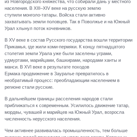
из Новгородского княжества, что собирали дань у местного
населения. В XIII–XIV веке на русскую землю
ступили монголо-татары. Войска стали активно
захватывать земли половцев. Так в Поволжье и на Южный
Урал хлынул поток кочевников.
В XV веке в состав Русского государства вошли территории
Прикамья, где жили коми-пермяки. К концу пятнадцатого
столетия земли Урала уже были заселены уграми,
удмуртами, марийцами, башкирами, народами ханты и
манси. В XVI веке в результате походов
Ермака продвижение в Зауралье превратилось в
необратимый процесс: преобладающим населением в
регионе стали русские.
В дальнейшем границы расселения народов стали
приближаться к современным. Усилилось движение татар,
мордвы, чувашей и марийцев на Южный Урал, возросла
численность нерусского населения.
Чем активнее развивалась промышленность, тем больше