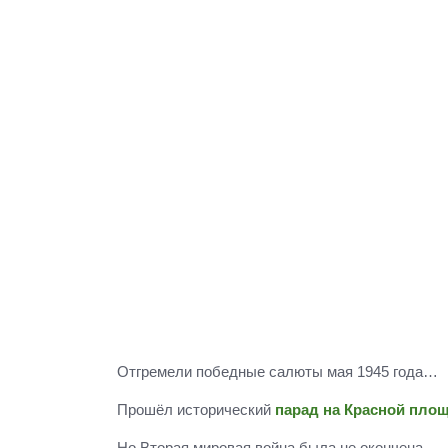
Отгремели победные салюты мая 1945 года…
Прошёл исторический
парад на Красной пло
Но Вторая мировая война была не окончена…