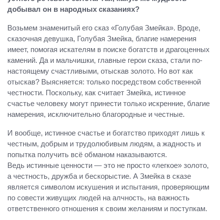
добывал он в народных сказаниях?
Возьмем знаменитый его сказ «Голубая Змейка». Вроде,
сказочная девушка, Голубая Змейка, благие намерения
имеет, помогая искателям в поиске богатств и драгоценных
камений. Да и мальчишки, главные герои сказа, стали по-
настоящему счастливыми, отыскав золото. Но вот как
отыскав? Выясняется: только посредством собственной
честности. Поскольку, как считает Змейка, истинное
счастье человеку могут принести только искренние, благие
намерения, исключительно благородные и честные.
И вообще, истинное счастье и богатство приходят лишь к
честным, добрым и трудолюбивым людям, а жадность и
попытка получить всё обманом наказываются.
Ведь истинные ценности — это не просто «легкое» золото,
а честность, дружба и бескорыстие. А Змейка в сказе
является символом искушения и испытания, проверяющим
по совести живущих людей на алчность, на важность
ответственного отношения к своим желаниям и поступкам.