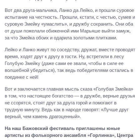
Вот два друга-мальчика, Ланко да Лейко, и прошли суровое
испытание на честность. Прошли, кстати, с честью, сумев и
суровую Змейку «умаслить», и дружбу сохранить. Они оба
от души пожелали обиженной ими Марьяше выйти замуж,
за что Змейка обоих и одарила золотыми плитками.
Лейко и Ланко живут по соседству, дружат, вместе проводят
время, ходят друг к другу в гости. Ну, встретили в лесу
Голубую Змейку (даже сами ее звали, чтобы в силе ее
волшебной убедиться), так ведь победителями остались в
поединке с ней!
Вот и заключается главная мысль сказа «Голубая Змейка»
в том, что настоящее богатство — в дружбе, верные друзья
не ссорятся, стоят друг за друга горой и помогают в
трудную минуту. Ведь как в народе говорят: «Лучше друг
верный, чем камень драгоценный».
На наш Бажовский фестиваль приглашены юные
артисты из фолькорного ансамбля «Горлинка», Центра