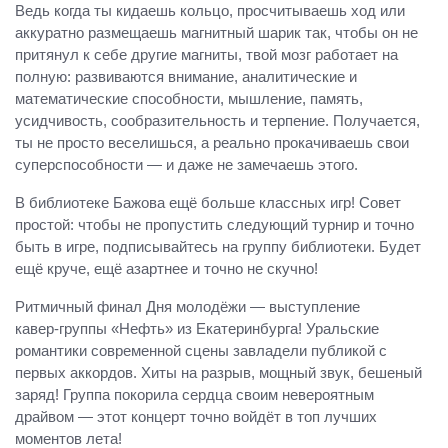
Ведь когда ты кидаешь кольцо, просчитываешь ход или
аккуратно размещаешь магнитный шарик так, чтобы он не
притянул к себе другие магниты, твой мозг работает на
полную: развиваются внимание, аналитические и
математические способности, мышление, память,
усидчивость, сообразительность и терпение. Получается,
ты не просто веселишься, а реально прокачиваешь свои
суперспособности — и даже не замечаешь этого.
В библиотеке Бажова ещё больше классных игр! Совет
простой: чтобы не пропустить следующий турнир и точно
быть в игре, подписывайтесь на группу библиотеки. Будет
ещё круче, ещё азартнее и точно не скучно!
Ритмичный финал Дня молодёжи — выступление
кавер‑группы «Нефть» из Екатеринбурга! Уральские
романтики современной сцены завладели публикой с
первых аккордов. Хиты на разрыв, мощный звук, бешеный
заряд! Группа покорила сердца своим невероятным
драйвом — этот концерт точно войдёт в топ лучших
моментов лета!