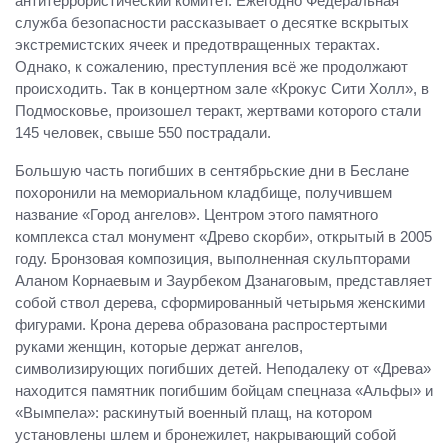
антитеррористический комитет. Ежегодно Федеральная
служба безопасности рассказывает о десятке вскрытых
экстремистских ячеек и предотвращенных терактах.
Однако, к сожалению, преступления всё же продолжают
происходить. Так в концертном зале «Крокус Сити Холл», в
Подмосковье, произошел теракт, жертвами которого стали
145 человек, свыше 550 пострадали.
Большую часть погибших в сентябрьские дни в Беслане
похоронили на мемориальном кладбище, получившем
название «Город ангелов». Центром этого памятного
комплекса стал монумент «Древо скорби», открытый в 2005
году. Бронзовая композиция, выполненная скульпторами
Аланом Корнаевым и Заурбеком Дзанаговым, представляет
собой ствол дерева, сформированный четырьмя женскими
фигурами. Крона дерева образована распростертыми
руками женщин, которые держат ангелов,
символизирующих погибших детей. Неподалеку от «Древа»
находится памятник погибшим бойцам спецназа «Альфы» и
«Вымпела»: раскинутый военный плащ, на котором
установлены шлем и бронежилет, накрывающий собой