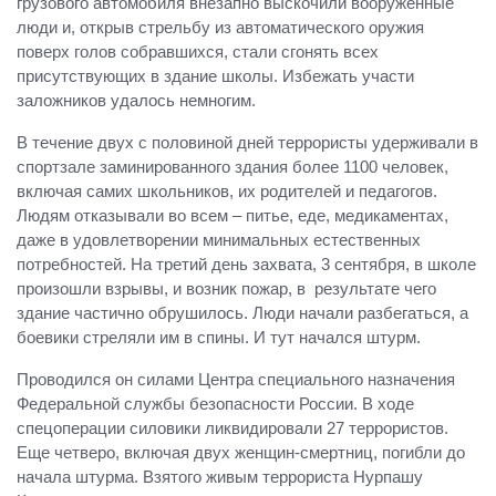
грузового автомобиля внезапно выскочили вооруженные
люди и, открыв стрельбу из автоматического оружия
поверх голов собравшихся, стали сгонять всех
присутствующих в здание школы. Избежать участи
заложников удалось немногим.
В течение двух с половиной дней террористы удерживали в
спортзале заминированного здания более 1100 человек,
включая самих школьников, их родителей и педагогов.
Людям отказывали во всем – питье, еде, медикаментах,
даже в удовлетворении минимальных естественных
потребностей. На третий день захвата, 3 сентября, в школе
произошли взрывы, и возник пожар, в результате чего
здание частично обрушилось. Люди начали разбегаться, а
боевики стреляли им в спины. И тут начался штурм.
Проводился он силами Центра специального назначения
Федеральной службы безопасности России. В ходе
спецоперации силовики ликвидировали 27 террористов.
Еще четверо, включая двух женщин-смертниц, погибли до
начала штурма. Взятого живым террориста Нурпашу