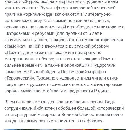
классом «Журавлик», на котором дети с удовольствием
изготавливают из бумаги фигурки журавлей в японской
практике «оригами»; где включаются в литературно-
историческую игру «Тот самый первый день войны»,
основанную на занимательной игре-бродилке и викторине с
шифровками и ребусами (для публики от 6 лет и
значительно старше); в акцию «Литературно-историческая
скамейка», на ней знакомятся с выставкой-обзором
«Память должна жить в веках» и в викторину по
материалам книг обзора; включаются в акцию «Память
сильнее времени», а также в библиоКВИЛТ «Дорогами
памяти». Не был обойден и Поэтический марафон
«Героический». Горожане с удовольствием читали стихи
популярных русских и советских поэтов о войне, героизме
народа, мужестве, стойкости и преданности Родине.
Всем нашлось в этот день занятие по интересам. Ведь
сотрудниками библиотеки обобщен большой исторический
и литературный материал о Великой Отечественной войне
и подан в самых разных занимательных формах.